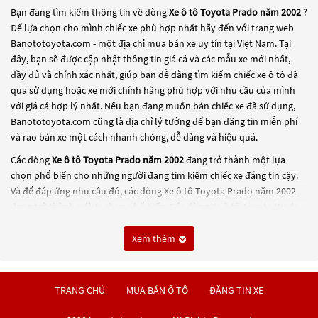
Bạn đang tìm kiếm thông tin về dòng
Xe ô tô Toyota Prado năm 2002
?
Để lựa chọn cho mình chiếc xe phù hợp nhất hãy đến với trang web
Banototoyota.com - một địa chỉ mua bán xe uy tín tại Việt Nam. Tại
đây, bạn sẽ được cập nhật thông tin giá cả và các mẫu xe mới nhất,
đầy đủ và chính xác nhất, giúp bạn dễ dàng tìm kiếm chiếc xe ô tô đã
qua sử dụng hoặc xe mới chính hãng phù hợp với nhu cầu của mình
với giá cả hợp lý nhất. Nếu bạn đang muốn bán chiếc xe đã sử dụng,
Banototoyota.com cũng là địa chỉ lý tưởng để bạn đăng tin miễn phí
và rao bán xe một cách nhanh chóng, dễ dàng và hiệu quả.
Các dòng
Xe ô tô Toyota Prado năm 2002
đang trở thành một lựa
chọn phổ biến cho những người đang tìm kiếm chiếc xe đáng tin cậy.
Và để đáp ứng nhu cầu đó, các dòng
Xe ô tô Toyota Prado năm 2002
đang trở thành sự lựa chọn phổ biến. Các dòng
Xe ô tô Toyota Prado
năm 2002
này có thể là những dòng xe đời cũ đã được nâng cấp, hoặc
là các dòng xe mới với thiết kế hiện đại và công nghệ tiên tiến. Các
Xem thêm
dòng
Xe ô tô Toyota Prado năm 2002
này đều được kiểm tra và bảo
dưỡng kỹ lưỡng để đảm bảo chất lượng và hiệu suất tốt nhất. Nếu bạn
đang tìm kiếm một chiếc xe, hãy khám phá các dòng
Xe ô tô Toyota
TRANG CHỦ
MUA BÁN Ô TÔ
ĐĂNG TIN XE
Prado năm 2002
này và chọn cho mình một chiếc xe phù hợp với nhu
cầu và ngân sách của bạn tại
Banototoyota.com
.