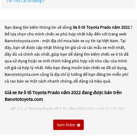
Thi Thử Lái Xe Bằng F
Bạn đang tìm kiếm thông tin về dòng
Xe ô tô Toyota Prado năm 2022
?
Để lựa chọn cho mình chiếc xe phù hợp nhất hãy đến với trang web
Banototoyota.com - một địa chỉ mua bán xe uy tín tại Việt Nam. Tại
đây, bạn sẽ được cập nhật thông tin giá cả và các mẫu xe mới nhất,
đầy đủ và chính xác nhất, giúp bạn dễ dàng tìm kiếm chiếc xe ô tô đã
qua sử dụng hoặc xe mới chính hãng phù hợp với nhu cầu của mình
với giá cả hợp lý nhất. Nếu bạn đang muốn bán chiếc xe đã sử dụng,
Banototoyota.com cũng là địa chỉ lý tưởng để bạn đăng tin miễn phí
và rao bán xe một cách nhanh chóng, dễ dàng và hiệu quả.
Giá xe Xe ô tô Toyota Prado năm 2022 đang được bán trên
Banototoyota.com
Giá xe
Toyota Prado VX 2.7L năm 2022
thấp nhất là 2 Tỷ 350
Triệu
Xem thêm
Các dòng
Xe ô tô Toyota Prado năm 2022
đang trở thành một lựa
chọn phổ biến cho những người đang tìm kiếm chiếc xe đáng tin cậy.