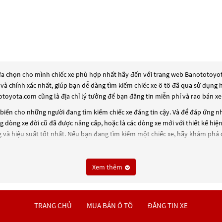
ựa chọn cho mình chiếc xe phù hợp nhất hãy đến với trang web Banototoyota.
 và chính xác nhất, giúp bạn dễ dàng tìm kiếm chiếc xe ô tô đã qua sử dụng
toyota.com cũng là địa chỉ lý tưởng để bạn đăng tin miễn phí và rao bán x
iến cho những người đang tìm kiếm chiếc xe đáng tin cậy. Và để đáp ứng n
 dòng xe đời cũ đã được nâng cấp, hoặc là các dòng xe mới với thiết kế hiện
 và hiệu suất tốt nhất. Nếu bạn đang tìm kiếm một chiếc xe, hãy khám phá
m
.
Xem thêm
TRANG CHỦ
MUA BÁN Ô TÔ
ĐĂNG TIN XE