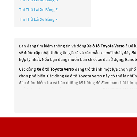
Thi Thử Lái Xe Bằng E
Thi Thử Lái Xe Bằng F
Bạn đang tìm kiếm thông tin về dòng
Xe ô tô Toyota Verso
? Để l
sẽ được cập nhật thông tin giá cả và các mẫu xe mới nhất, đầy đủ
hợp lý nhất. Nếu bạn đang muốn bán chiếc xe đã sử dụng, Banoto
Các dòng
Xe ô tô Toyota Verso
đang trở thành một lựa chọn phổ b
chọn phổ biến. Các dòng
Xe ô tô Toyota Verso
này có thể là những
đều được kiểm tra và bảo dưỡng kỹ lưỡng để đảm bảo chất lượng
phù hợp với nhu cầu và ngân sách của bạn tại
Banototoyota.co