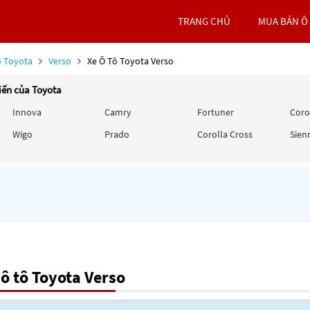
TRANG CHỦ
MUA BÁN Ô
ô Toyota
Verso
Xe Ô Tô Toyota Verso
iến của Toyota
Innova
Camry
Fortuner
Corol
Wigo
Prado
Corolla Cross
Sien
ô tô Toyota Verso