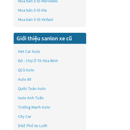
Mua bán ô tô
Mercedes
Mua bán ô tô
Kia
Mua bán ô tô
Vinfast
Giới thiệu sanlon xe cũ
Viet Car Auto
Đỏ - Chợ Ô Tô Hòa Bình
QCS Auto
Auto 8X
Quốc Toản Auto
Auto Anh Tuấn
Trường Mạnh Auto
City Car
DNZ Phố Xe Lướt