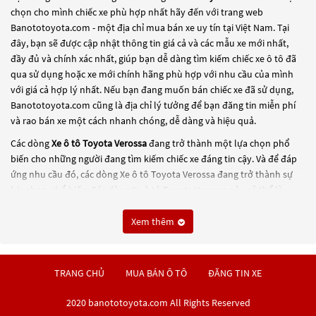
chọn cho mình chiếc xe phù hợp nhất hãy đến với trang web
Banototoyota.com - một địa chỉ mua bán xe uy tín tại Việt Nam. Tại
đây, bạn sẽ được cập nhật thông tin giá cả và các mẫu xe mới nhất,
đầy đủ và chính xác nhất, giúp bạn dễ dàng tìm kiếm chiếc xe ô tô đã
qua sử dụng hoặc xe mới chính hãng phù hợp với nhu cầu của mình
với giá cả hợp lý nhất. Nếu bạn đang muốn bán chiếc xe đã sử dụng,
Banototoyota.com cũng là địa chỉ lý tưởng để bạn đăng tin miễn phí
và rao bán xe một cách nhanh chóng, dễ dàng và hiệu quả.
Các dòng
Xe ô tô Toyota Verossa
đang trở thành một lựa chọn phổ
biến cho những người đang tìm kiếm chiếc xe đáng tin cậy. Và để đáp
ứng nhu cầu đó, các dòng
Xe ô tô Toyota Verossa
đang trở thành sự
lựa chọn phổ biến. Các dòng
Xe ô tô Toyota Verossa
này có thể là
những dòng xe đời cũ đã được nâng cấp, hoặc là các dòng xe mới với
thiết kế hiện đại và công nghệ tiên tiến. Các dòng
Xe ô tô Toyota
Xem thêm
Verossa
này đều được kiểm tra và bảo dưỡng kỹ lưỡng để đảm bảo
chất lượng và hiệu suất tốt nhất. Nếu bạn đang tìm kiếm một chiếc xe,
hãy khám phá các dòng
Xe ô tô Toyota Verossa
này và chọn cho mình
TRANG CHỦ
MUA BÁN Ô TÔ
ĐĂNG TIN XE
một chiếc xe phù hợp với nhu cầu và ngân sách của bạn tại
Banototoyota.com
.
2020 banototoyota.com All Rights Reserved