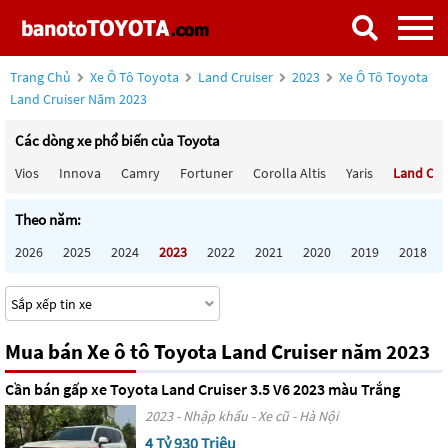
Trang Chủ
Xe Ô Tô Toyota
Land Cruiser
2023
Xe Ô Tô Toyota
Land Cruiser Năm 2023
Các dòng xe phổ biến của Toyota
Vios
Innova
Camry
Fortuner
Corolla Altis
Yaris
Land Cru
Theo năm:
2026
2025
2024
2023
2022
2021
2020
2019
2018
Mua bán Xe ô tô Toyota Land Cruiser năm 2023
Cần bán gấp xe Toyota Land Cruiser 3.5 V6 2023 màu Trắng
2023 - Nhập khẩu - Xe cũ - Hà Nội
4 Tỷ 930 Triệu