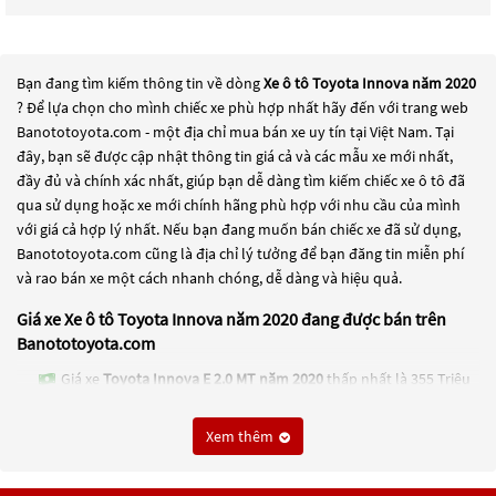
Bạn đang tìm kiếm thông tin về dòng
Xe ô tô Toyota Innova năm 2020
? Để lựa chọn cho mình chiếc xe phù hợp nhất hãy đến với trang web
Banototoyota.com - một địa chỉ mua bán xe uy tín tại Việt Nam. Tại
đây, bạn sẽ được cập nhật thông tin giá cả và các mẫu xe mới nhất,
đầy đủ và chính xác nhất, giúp bạn dễ dàng tìm kiếm chiếc xe ô tô đã
qua sử dụng hoặc xe mới chính hãng phù hợp với nhu cầu của mình
với giá cả hợp lý nhất. Nếu bạn đang muốn bán chiếc xe đã sử dụng,
Banototoyota.com cũng là địa chỉ lý tưởng để bạn đăng tin miễn phí
và rao bán xe một cách nhanh chóng, dễ dàng và hiệu quả.
Giá xe Xe ô tô Toyota Innova năm 2020 đang được bán trên
Banototoyota.com
Giá xe
Toyota Innova E 2.0 MT năm 2020
thấp nhất là 355 Triệu
Giá xe
Toyota Innova 2.0E năm 2020
thấp nhất là 365 Triệu
Xem thêm
Giá xe
Toyota Innova 2.0G năm 2020
thấp nhất là 525 Triệu
Các dòng
Xe ô tô Toyota Innova năm 2020
đang trở thành một lựa