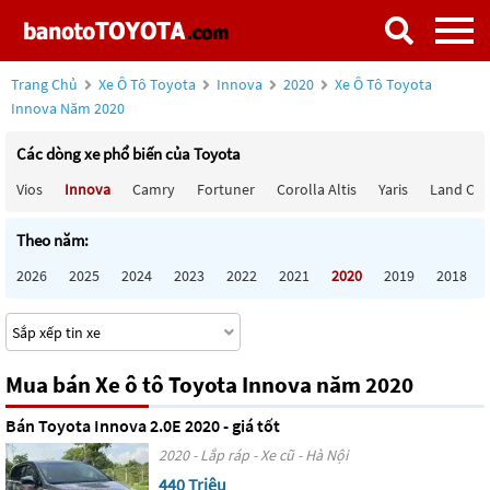
Trang Chủ
Xe Ô Tô Toyota
Innova
2020
Xe Ô Tô Toyota
Innova Năm 2020
Các dòng xe phổ biến của Toyota
Vios
Innova
Camry
Fortuner
Corolla Altis
Yaris
Land Cru
Theo năm:
2026
2025
2024
2023
2022
2021
2020
2019
2018
Mua bán Xe ô tô Toyota Innova năm 2020
Bán Toyota Innova 2.0E 2020 - giá tốt
2020 - Lắp ráp - Xe cũ - Hà Nội
440 Triệu