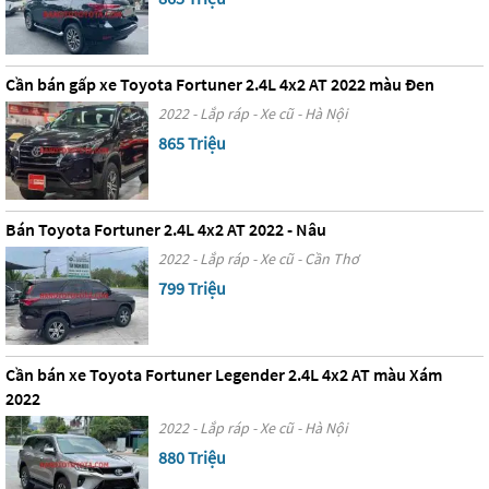
Cần bán gấp xe Toyota Fortuner 2.4L 4x2 AT 2022 màu Đen
2022 - Lắp ráp - Xe cũ - Hà Nội
865 Triệu
Bán Toyota Fortuner 2.4L 4x2 AT 2022 - Nâu
2022 - Lắp ráp - Xe cũ - Cần Thơ
799 Triệu
Cần bán xe Toyota Fortuner Legender 2.4L 4x2 AT màu Xám
2022
2022 - Lắp ráp - Xe cũ - Hà Nội
880 Triệu