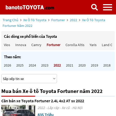
Trang Chủ
Xe Ô Tô Toyota
Fortuner
2022
Xe Ô Tô Toyota
Fortuner Năm 2022
Các dòng xe phổ biến của Toyota
Vios
Innova
Camry
Fortuner
Corolla Altis
Yaris
Land Cru
Theo năm:
2026
2025
2024
2023
2022
2021
2020
2019
2018
Mua bán Xe ô tô Toyota Fortuner năm 2022
Cần bán xe Toyota Fortuner 2.4L 4x2 AT sx 2022
2022 - Lắp ráp - Xe cũ - Hà Nội
835 Triệu