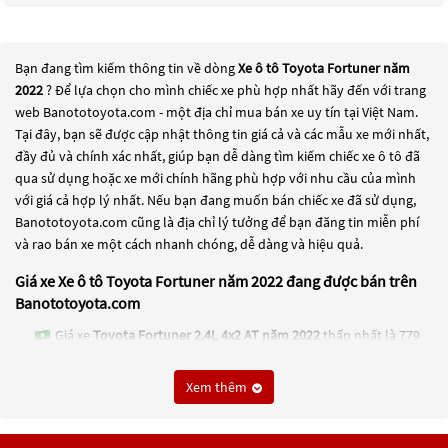
Bạn đang tìm kiếm thông tin về dòng
Xe ô tô Toyota Fortuner năm
2022
? Để lựa chọn cho mình chiếc xe phù hợp nhất hãy đến với trang
web Banototoyota.com - một địa chỉ mua bán xe uy tín tại Việt Nam.
Tại đây, bạn sẽ được cập nhật thông tin giá cả và các mẫu xe mới nhất,
đầy đủ và chính xác nhất, giúp bạn dễ dàng tìm kiếm chiếc xe ô tô đã
qua sử dụng hoặc xe mới chính hãng phù hợp với nhu cầu của mình
với giá cả hợp lý nhất. Nếu bạn đang muốn bán chiếc xe đã sử dụng,
Banototoyota.com cũng là địa chỉ lý tưởng để bạn đăng tin miễn phí
và rao bán xe một cách nhanh chóng, dễ dàng và hiệu quả.
Giá xe Xe ô tô Toyota Fortuner năm 2022 đang được bán trên
Banototoyota.com
Giá xe
Toyota Fortuner 2.4L 4x2 AT năm 2022
thấp nhất là 779
Triệu
Xem thêm
Giá xe
Toyota Fortuner Legender 2.4L 4x2 AT năm 2022
thấp
nhất là 880 Triệu
Giá xe
Toyota Fortuner 2.4L 4x2 MT năm 2022
thấp nhất là 820