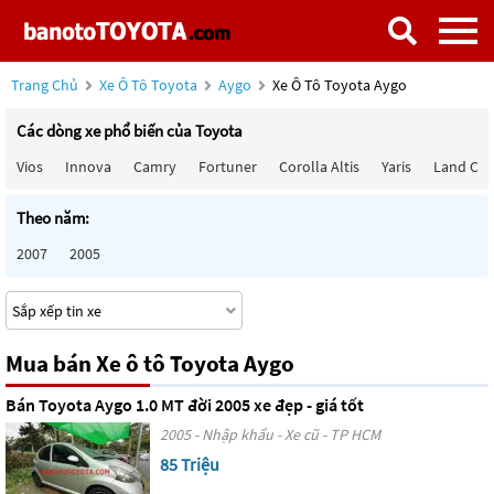
Trang Chủ
Xe Ô Tô Toyota
Aygo
Xe Ô Tô Toyota Aygo
Các dòng xe phổ biến của Toyota
Vios
Innova
Camry
Fortuner
Corolla Altis
Yaris
Land Cru
Theo năm:
2007
2005
Mua bán Xe ô tô Toyota Aygo
Bán Toyota Aygo 1.0 MT đời 2005 xe đẹp - giá tốt
2005 - Nhập khẩu - Xe cũ - TP HCM
85 Triệu