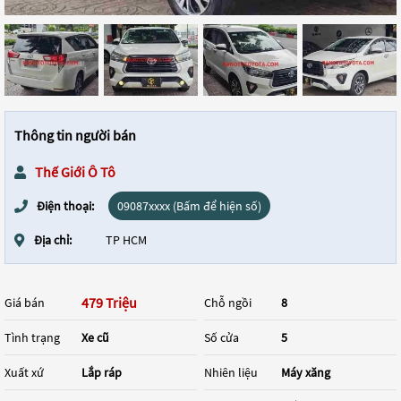
Thông tin người bán
Thế Giới Ô Tô
Điện thoại:
09087xxxx (Bấm để hiện số)
Địa chỉ:
TP HCM
479 Triệu
Giá bán
Chỗ ngồi
8
Tình trạng
Xe cũ
Số cửa
5
Xuất xứ
Lắp ráp
Nhiên liệu
Máy xăng