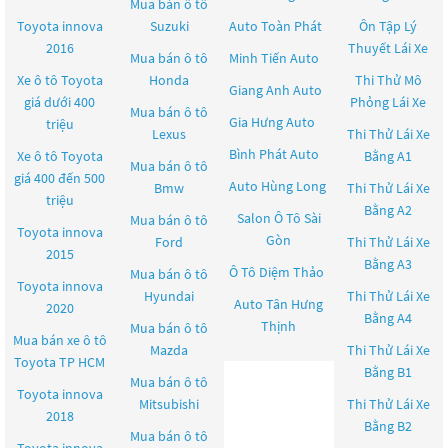
Mua bán ô tô
Toyota innova
Suzuki
Auto Toàn Phát
Ôn Tập Lý
2016
Thuyết Lái Xe
Mua bán ô tô
Minh Tiến Auto
Xe ô tô Toyota
Honda
Thi Thử Mô
Giang Anh Auto
giá dưới 400
Phỏng Lái Xe
Mua bán ô tô
Gia Hưng Auto
triệu
Lexus
Thi Thử Lái Xe
Bình Phát Auto
Xe ô tô Toyota
Bằng A1
Mua bán ô tô
giá 400 đến 500
Auto Hùng Long
Bmw
Thi Thử Lái Xe
triệu
Bằng A2
Salon Ô Tô Sài
Mua bán ô tô
Toyota innova
Gòn
Ford
Thi Thử Lái Xe
2015
Bằng A3
Ô Tô Diệm Thảo
Mua bán ô tô
Toyota innova
Hyundai
Thi Thử Lái Xe
Auto Tân Hưng
2020
Bằng A4
Thịnh
Mua bán ô tô
Mua bán xe ô tô
Mazda
Thi Thử Lái Xe
Toyota TP HCM
Bằng B1
Mua bán ô tô
Toyota innova
Mitsubishi
Thi Thử Lái Xe
2018
Bằng B2
Mua bán ô tô