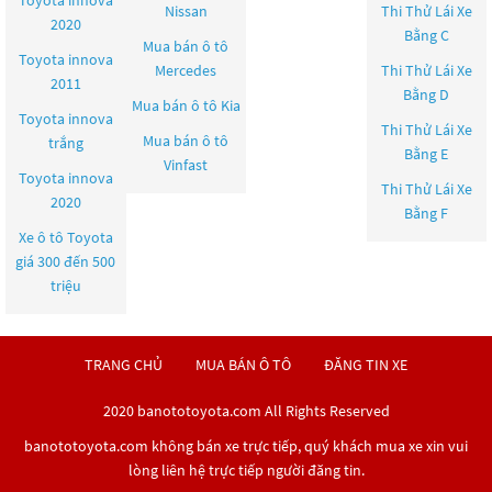
Toyota innova
Nissan
Thi Thử Lái Xe
2020
Bằng C
Mua bán ô tô
Toyota innova
Mercedes
Thi Thử Lái Xe
2011
Bằng D
Mua bán ô tô
Kia
Toyota innova
Thi Thử Lái Xe
Mua bán ô tô
trắng
Bằng E
Vinfast
Toyota innova
Thi Thử Lái Xe
2020
Bằng F
Xe ô tô Toyota
giá 300 đến 500
triệu
TRANG CHỦ
MUA BÁN Ô TÔ
ĐĂNG TIN XE
2020 banototoyota.com All Rights Reserved
banototoyota.com không bán xe trực tiếp, quý khách mua xe xin vui
lòng liên hệ trực tiếp người đăng tin.