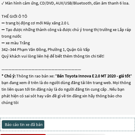
✓ Màn hình cảm ứng, CD/DVD, AUX/USB/Bluetooth, dàn âm thanh 6 loa.
THẾ GIỚI Ô TÔ
➖ trang bị động cơ mới Máy xăng 2.0 L
➖ Tạo được những thành công và được chú ý trong thị trường xe Lắp ráp
trong nước
➖ xe màu Trắng
342–344 Phạm Văn Đồng, Phường 1, Quận Gò Vấp
Quý khách vui lòng liên hệ để biết thêm thông tin chi tiết!
————————————————————————
* Chú ý:
Thông tin rao bán xe: "
Bán Toyota Innova E 2.0 MT 2020 - giá tốt
"
bạn đang xem ở trên là do người dùng đăng tải lên trang web. Mọi thông
tin liên quan tới tin đăng này là do người đăng tin cung cấp . Nếu bạn
phát hiện có sai sót hay vấn đề gì về tin đăng xin hãy thông báo cho
chúng tôi
Báo cáo tin xe đã bán