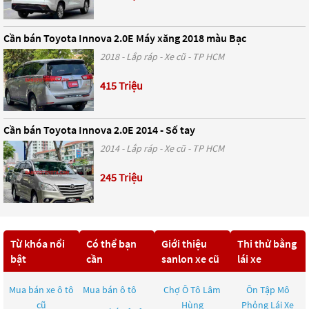
Cần bán Toyota Innova 2.0E Máy xăng 2018 màu Bạc
2018 - Lắp ráp - Xe cũ - TP HCM
415 Triệu
Cần bán Toyota Innova 2.0E 2014 - Số tay
2014 - Lắp ráp - Xe cũ - TP HCM
245 Triệu
Từ khóa nổi
Có thể bạn
Giới thiệu
Thi thử bằng
bật
cần
sanlon xe cũ
lái xe
Mua bán xe ô tô
Mua bán ô tô
Chợ Ô Tô Lâm
Ôn Tập Mô
cũ
Hùng
Phỏng Lái Xe