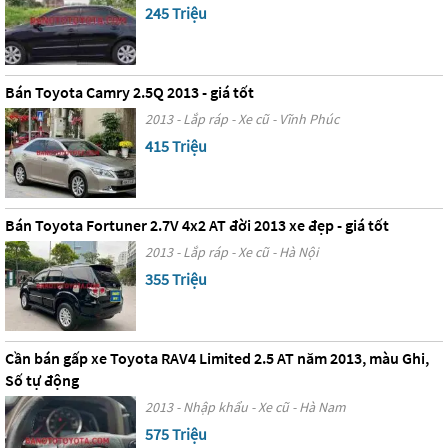
245 Triệu
Bán Toyota Camry 2.5Q 2013 - giá tốt
2013 - Lắp ráp - Xe cũ - Vĩnh Phúc
415 Triệu
Bán Toyota Fortuner 2.7V 4x2 AT đời 2013 xe đẹp - giá tốt
2013 - Lắp ráp - Xe cũ - Hà Nội
355 Triệu
Cần bán gấp xe Toyota RAV4 Limited 2.5 AT năm 2013, màu Ghi,
Số tự động
2013 - Nhập khẩu - Xe cũ - Hà Nam
575 Triệu