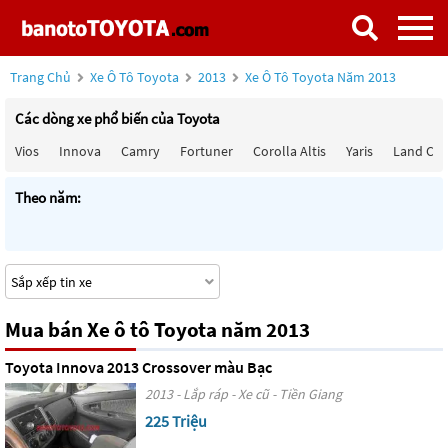
Trang Chủ
Xe Ô Tô Toyota
2013
Xe Ô Tô Toyota Năm 2013
Các dòng xe phổ biến của Toyota
Vios
Innova
Camry
Fortuner
Corolla Altis
Yaris
Land Cru
Theo năm:
Mua bán Xe ô tô Toyota năm 2013
Toyota Innova 2013 Crossover màu Bạc
2013 - Lắp ráp - Xe cũ - Tiền Giang
225 Triệu