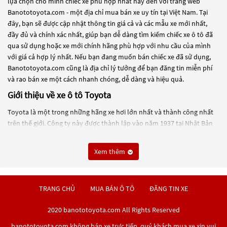
lựa chọn cho mình chiếc xe phù hợp nhất hãy đến với trang web
Banototoyota.com - một địa chỉ mua bán xe uy tín tại Việt Nam. Tại
đây, bạn sẽ được cập nhật thông tin giá cả và các mẫu xe mới nhất,
đầy đủ và chính xác nhất, giúp bạn dễ dàng tìm kiếm chiếc xe ô tô đã
qua sử dụng hoặc xe mới chính hãng phù hợp với nhu cầu của mình
với giá cả hợp lý nhất. Nếu bạn đang muốn bán chiếc xe đã sử dụng,
Banototoyota.com cũng là địa chỉ lý tưởng để bạn đăng tin miễn phí
và rao bán xe một cách nhanh chóng, dễ dàng và hiệu quả.
Giới thiệu về xe ô tô Toyota
Toyota là một trong những hãng xe hơi lớn nhất và thành công nhất
trên thế giới. Công ty này được thành lập vào năm 1937 tại Nhật Bản
và đã trở thành một trong những thương hiệu ô tô được biết đến rộng
rãi nhất trên thế giới.
Xem thêm
Toyota chuyên sản xuất các loại xe hơi đa dạng từ xe hạng nhỏ, sedan,
SUV cho đến xe thể thao và xe bán tải. Được biết đến với chất lượng
đáng tin cậy, các mẫu xe của Toyota luôn được đánh giá cao về hiệu
TRANG CHỦ
MUA BÁN Ô TÔ
ĐĂNG TIN XE
suất và tiết kiệm nhiên liệu. Nhiều dòng xe của Toyota như Toyota
Camry, Toyota Corolla, Toyota RAV4, Toyota Highlander hay Toyota
2020 banototoyota.com All Rights Reserved
Tacoma đã trở thành các mẫu xe phổ biến tại nhiều thị trường trên thế
banototoyota.com không bán xe trực tiếp, quý khách mua xe xin vui