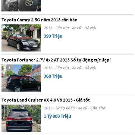
Toyota Camry 2.5G năm 2013 cần bán
2013 - Lắp ráp - Xe cũ - Hà Nội
390 Triệu
Toyota Fortuner 2.7V 4x2 AT 2013 Số tự động cực đẹp!
2013 - Lắp ráp - Xe cũ - Hà Nội
368 Triệu
Toyota Land Cruiser VX 4.6 V8 2013 - Giá tốt
2013 - Nhập khẩu - Xe cũ - Cần Thơ
1 Tỷ 800 Triệu