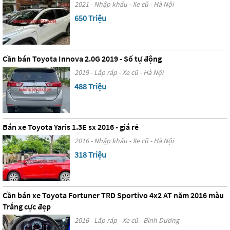
2021 - Nhập khẩu - Xe cũ - Hà Nội
650 Triệu
Cần bán Toyota Innova 2.0G 2019 - Số tự động
2019 - Lắp ráp - Xe cũ - Hà Nội
488 Triệu
Bán xe Toyota Yaris 1.3E sx 2016 - giá rẻ
2016 - Nhập khẩu - Xe cũ - Hà Nội
318 Triệu
Cần bán xe Toyota Fortuner TRD Sportivo 4x2 AT năm 2016 màu
Trắng cực đẹp
2016 - Lắp ráp - Xe cũ - Bình Dương