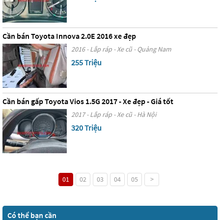
Cần bán Toyota Innova 2.0E 2016 xe đẹp
2016 - Lắp ráp - Xe cũ - Quảng Nam
255 Triệu
Cần bán gấp Toyota Vios 1.5G 2017 - Xe đẹp - Giá tốt
2017 - Lắp ráp - Xe cũ - Hà Nội
320 Triệu
01
02
03
04
05
>
Có thể bạn cần