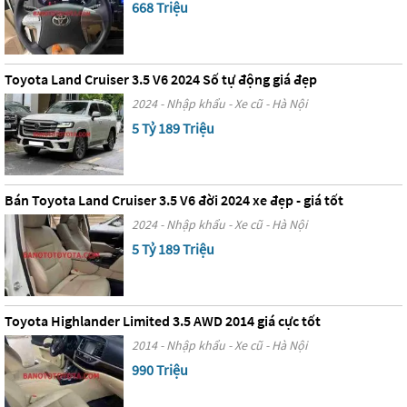
668 Triệu
Toyota Land Cruiser 3.5 V6 2024 Số tự động giá đẹp
2024 - Nhập khẩu - Xe cũ - Hà Nội
5 Tỷ 189 Triệu
Bán Toyota Land Cruiser 3.5 V6 đời 2024 xe đẹp - giá tốt
2024 - Nhập khẩu - Xe cũ - Hà Nội
5 Tỷ 189 Triệu
Toyota Highlander Limited 3.5 AWD 2014 giá cực tốt
2014 - Nhập khẩu - Xe cũ - Hà Nội
990 Triệu