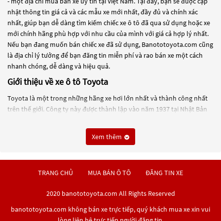
- một địa chỉ mua bán xe uy tín tại Việt Nam. Tại đây, bạn sẽ được cập
nhật thông tin giá cả và các mẫu xe mới nhất, đầy đủ và chính xác
nhất, giúp bạn dễ dàng tìm kiếm chiếc xe ô tô đã qua sử dụng hoặc xe
mới chính hãng phù hợp với nhu cầu của mình với giá cả hợp lý nhất.
Nếu bạn đang muốn bán chiếc xe đã sử dụng, Banototoyota.com cũng
là địa chỉ lý tưởng để bạn đăng tin miễn phí và rao bán xe một cách
nhanh chóng, dễ dàng và hiệu quả.
Giới thiệu về xe ô tô Toyota
Toyota là một trong những hãng xe hơi lớn nhất và thành công nhất
trên thế giới. Công ty này được thành lập vào năm 1937 tại Nhật Bản
và đã trở thành một trong những thương hiệu ô tô được biết đến rộng
rãi nhất trên thế giới.
Xem thêm
Toyota chuyên sản xuất các loại xe hơi đa dạng từ xe hạng nhỏ, sedan,
SUV cho đến xe thể thao và xe bán tải. Được biết đến với chất lượng
đáng tin cậy, các mẫu xe của Toyota luôn được đánh giá cao về hiệu
TRANG CHỦ
MUA BÁN Ô TÔ
ĐĂNG TIN XE
suất và tiết kiệm nhiên liệu. Nhiều dòng xe của Toyota như Toyota
Camry, Toyota Corolla, Toyota RAV4, Toyota Highlander hay Toyota
2020 banototoyota.com All Rights Reserved
Tacoma đã trở thành các mẫu xe phổ biến tại nhiều thị trường trên thế
banototoyota.com không bán xe trực tiếp, quý khách mua xe xin vui
giới.
lòng liên hệ trực tiếp người đăng tin.