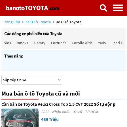
Trang Chủ
Xe Ô Tô Toyota
Xe Ô Tô Toyota
Các dòng xe phổ biến của Toyota
Vios
Innova
Camry
Fortuner
Corolla Altis
Yaris
Land Cru
Theo năm:
Mua bán ô tô Toyota cũ và mới
Cần bán xe Toyota Veloz Cross Top 1.5 CVT 2022 Số tự động
2022 - Nhập khẩu - Xe cũ - TP HCM
469 Triệu