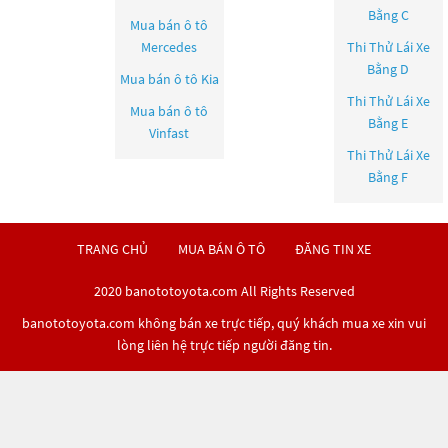
Bằng C
Mua bán ô tô
Mercedes
Thi Thử Lái Xe
Bằng D
Mua bán ô tô
Kia
Thi Thử Lái Xe
Mua bán ô tô
Bằng E
Vinfast
Thi Thử Lái Xe
Bằng F
TRANG CHỦ
MUA BÁN Ô TÔ
ĐĂNG TIN XE
2020 banototoyota.com All Rights Reserved
banototoyota.com không bán xe trực tiếp, quý khách mua xe xin vui
lòng liên hệ trực tiếp người đăng tin.