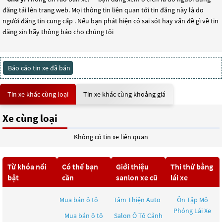
đăng tải lên trang web. Mọi thông tin liên quan tới tin đăng này là do
người đăng tin cung cấp . Nếu bạn phát hiện có sai sót hay vấn đề gì về tin
đăng xin hãy thông báo cho chúng tôi
Báo cáo tin xe đã bán
Tin xe khác cùng loại
Tin xe khác cùng khoảng giá
Xe cùng loại
Không có tin xe liên quan
Từ khóa nổi
Có thể bạn
Giới thiệu
Thi thử bằng
bật
cần
sanlon xe cũ
lái xe
Mua bán ô tô
Tâm Thiện Auto
Ôn Tập Mô
Phỏng Lái Xe
Mua bán ô tô
Salon Ô Tô Cảnh