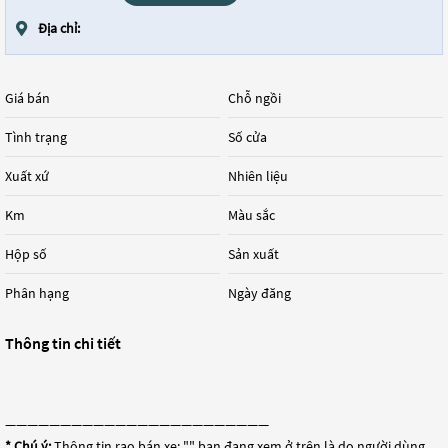
Địa chỉ:
Giá bán
Chỗ ngồi
Tình trạng
Số cửa
Xuất xứ
Nhiên liệu
Km
Màu sắc
Hộp số
Sản xuất
Phân hạng
Ngày đăng
Thông tin chi tiết
————————————————————————
* Chú ý:
Thông tin rao bán xe: "
" bạn đang xem ở trên là do người dùng