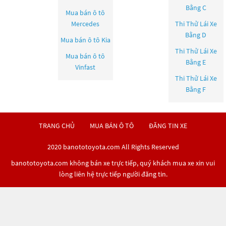
Bằng C
Mua bán ô tô
Mercedes
Thi Thử Lái Xe
Bằng D
Mua bán ô tô
Kia
Thi Thử Lái Xe
Mua bán ô tô
Bằng E
Vinfast
Thi Thử Lái Xe
Bằng F
TRANG CHỦ
MUA BÁN Ô TÔ
ĐĂNG TIN XE
2020 banototoyota.com All Rights Reserved
banototoyota.com không bán xe trực tiếp, quý khách mua xe xin vui
lòng liên hệ trực tiếp người đăng tin.