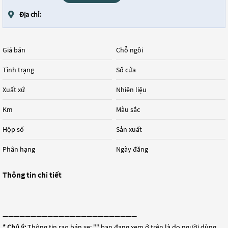
Địa chỉ:
Giá bán
Chỗ ngồi
Tình trạng
Số cửa
Xuất xứ
Nhiên liệu
Km
Màu sắc
Hộp số
Sản xuất
Phân hạng
Ngày đăng
Thông tin chi tiết
————————————————————————
* Chú ý:
Thông tin rao bán xe: "
" bạn đang xem ở trên là do người dùng