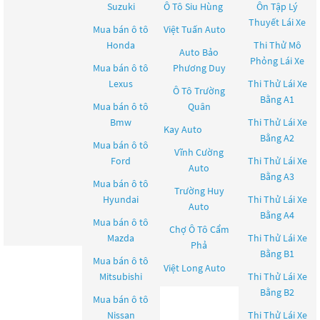
Suzuki
Ô Tô Siu Hùng
Ôn Tập Lý
Thuyết Lái Xe
Mua bán ô tô
Việt Tuấn Auto
Honda
Thi Thử Mô
Auto Bảo
Phỏng Lái Xe
Mua bán ô tô
Phương Duy
Lexus
Thi Thử Lái Xe
Ô Tô Trường
Bằng A1
Mua bán ô tô
Quân
Bmw
Thi Thử Lái Xe
Kay Auto
Bằng A2
Mua bán ô tô
Vĩnh Cường
Ford
Thi Thử Lái Xe
Auto
Bằng A3
Mua bán ô tô
Trường Huy
Hyundai
Thi Thử Lái Xe
Auto
Bằng A4
Mua bán ô tô
Chợ Ô Tô Cẩm
Mazda
Thi Thử Lái Xe
Phả
Bằng B1
Mua bán ô tô
Việt Long Auto
Mitsubishi
Thi Thử Lái Xe
Bằng B2
Mua bán ô tô
Nissan
Thi Thử Lái Xe