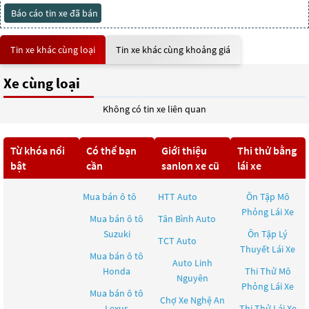
Báo cáo tin xe đã bán
Tin xe khác cùng loại
Tin xe khác cùng khoảng giá
Xe cùng loại
Không có tin xe liên quan
Từ khóa nổi
Có thể bạn
Giới thiệu
Thi thử bằng
bật
cần
sanlon xe cũ
lái xe
Mua bán ô tô
HTT Auto
Ôn Tập Mô
Phỏng Lái Xe
Mua bán ô tô
Tân Bình Auto
Suzuki
Ôn Tập Lý
TCT Auto
Thuyết Lái Xe
Mua bán ô tô
Auto Linh
Honda
Thi Thử Mô
Nguyên
Phỏng Lái Xe
Mua bán ô tô
Chợ Xe Nghệ An
Lexus
Thi Thử Lái Xe