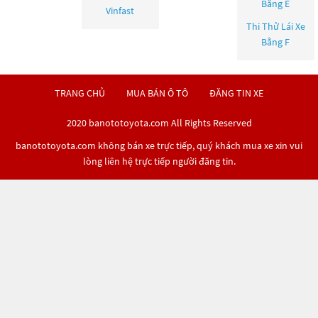
Bằng E
Vinfast
Thi Thử Lái Xe
Bằng F
TRANG CHỦ
MUA BÁN Ô TÔ
ĐĂNG TIN XE
2020 banototoyota.com All Rights Reserved
banototoyota.com không bán xe trực tiếp, quý khách mua xe xin vui
lòng liên hệ trực tiếp người đăng tin.