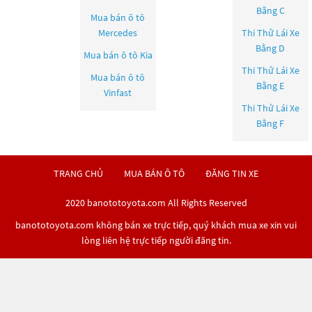
Bằng C
Mua bán ô tô
Mercedes
Thi Thử Lái Xe
Bằng D
Mua bán ô tô
Kia
Thi Thử Lái Xe
Mua bán ô tô
Bằng E
Vinfast
Thi Thử Lái Xe
Bằng F
TRANG CHỦ
MUA BÁN Ô TÔ
ĐĂNG TIN XE
2020 banototoyota.com All Rights Reserved
banototoyota.com không bán xe trực tiếp, quý khách mua xe xin vui
lòng liên hệ trực tiếp người đăng tin.