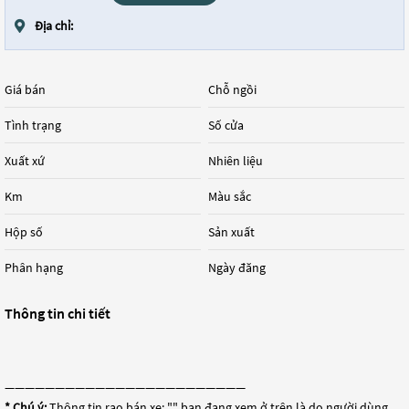
Địa chỉ:
Giá bán
Chỗ ngồi
Tình trạng
Số cửa
Xuất xứ
Nhiên liệu
Km
Màu sắc
Hộp số
Sản xuất
Phân hạng
Ngày đăng
Thông tin chi tiết
————————————————————————
* Chú ý:
Thông tin rao bán xe: "
" bạn đang xem ở trên là do người dùng