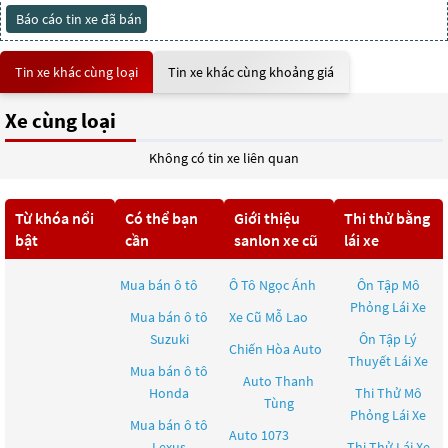
Báo cáo tin xe đã bán
Tin xe khác cùng loại
Tin xe khác cùng khoảng giá
Xe cùng loại
Không có tin xe liên quan
Từ khóa nổi
Có thể bạn
Giới thiệu
Thi thử bằng
bật
cần
sanlon xe cũ
lái xe
Mua bán ô tô
Ô Tô Ngọc Ánh
Ôn Tập Mô
Phỏng Lái Xe
Mua bán ô tô
Xe Cũ Mỗ Lao
Suzuki
Ôn Tập Lý
Chiến Hòa Auto
Thuyết Lái Xe
Mua bán ô tô
Auto Thanh
Honda
Thi Thử Mô
Tùng
Phỏng Lái Xe
Mua bán ô tô
Auto 1073
Lexus
Thi Thử Lái Xe