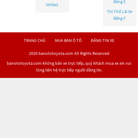
Bằng E
Vinfast
Thi Thử Lái Xe
Bằng F
TRANG CHỦ
MUA BÁN Ô TÔ
ĐĂNG TIN XE
2020 banototoyota.com All Rights Reserved
banototoyota.com không bán xe trực tiếp, quý khách mua xe xin vui
lòng liên hệ trực tiếp người đăng tin.