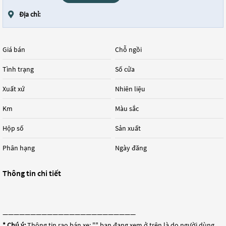
Địa chỉ:
Giá bán
Chỗ ngồi
Tình trạng
Số cửa
Xuất xứ
Nhiên liệu
Km
Màu sắc
Hộp số
Sản xuất
Phân hạng
Ngày đăng
Thông tin chi tiết
————————————————————————
* Chú ý:
Thông tin rao bán xe: "
" bạn đang xem ở trên là do người dùng