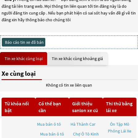
đăng tải lên trang web. Mọi thông tin liên quan tới tin đăng này là do
người đăng tin cung cấp . Nếu bạn phát hiện có sai sót hay vấn đề gì về tin
đăng xin hãy thông báo cho chúng tôi
Báo cáo tin xe đã bán
Tin xe khác cùng loại
Tin xe khác cùng khoảng giá
Xe cùng loại
Không có tin xe liên quan
Từ khóa nổi
Có thể bạn
Giới thiệu
Thi thử bằng
bật
cần
sanlon xe cũ
lái xe
Mua bán ô tô
Hà Thành Car
Ôn Tập Mô
Phỏng Lái Xe
Mua bán ô tô
Chợ Ô Tô Kinh