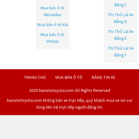
Bằng C
Mua bán ô tô
Mercedes
Thi Thử Lái Xe
Bằng D
Mua bán ô tô
Kia
Thi Thử Lái Xe
Mua bán ô tô
Bằng E
Vinfast
Thi Thử Lái Xe
Bằng F
TRANG CHỦ
MUA BÁN Ô TÔ
ĐĂNG TIN XE
2020 banototoyota.com All Rights Reserved
banototoyota.com không bán xe trực tiếp, quý khách mua xe xin vui
lòng liên hệ trực tiếp người đăng tin.