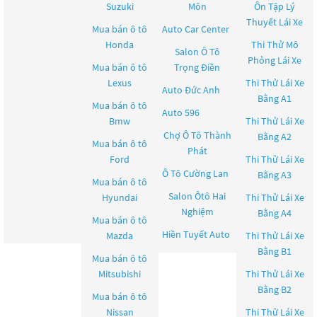
Suzuki
Môn
Ôn Tập Lý
Thuyết Lái Xe
Mua bán ô tô
Auto Car Center
Honda
Thi Thử Mô
Salon Ô Tô
Phỏng Lái Xe
Mua bán ô tô
Trọng Điền
Lexus
Thi Thử Lái Xe
Auto Đức Anh
Bằng A1
Mua bán ô tô
Auto 596
Bmw
Thi Thử Lái Xe
Chợ Ô Tô Thành
Bằng A2
Mua bán ô tô
Phát
Ford
Thi Thử Lái Xe
Ô Tô Cường Lan
Bằng A3
Mua bán ô tô
Salon Ôtô Hai
Hyundai
Thi Thử Lái Xe
Nghiệm
Bằng A4
Mua bán ô tô
Hiền Tuyết Auto
Mazda
Thi Thử Lái Xe
Bằng B1
Mua bán ô tô
Mitsubishi
Thi Thử Lái Xe
Bằng B2
Mua bán ô tô
Nissan
Thi Thử Lái Xe