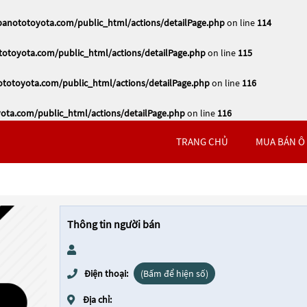
nototoyota.com/public_html/actions/detailPage.php
on line
114
toyota.com/public_html/actions/detailPage.php
on line
115
otoyota.com/public_html/actions/detailPage.php
on line
116
ta.com/public_html/actions/detailPage.php
on line
116
TRANG CHỦ
MUA BÁN Ô
Thông tin người bán
Điện thoại:
(Bấm để hiện số)
Địa chỉ: