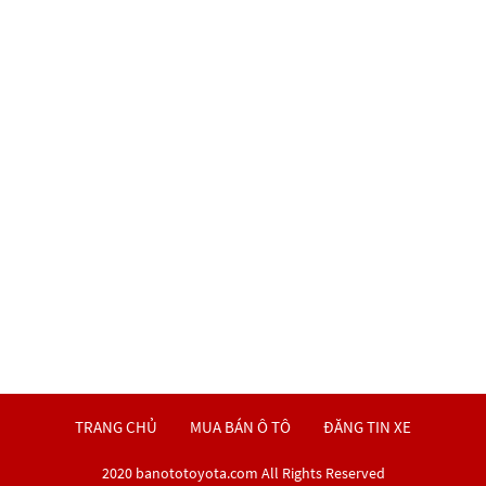
TRANG CHỦ
MUA BÁN Ô TÔ
ĐĂNG TIN XE
2020 banototoyota.com All Rights Reserved