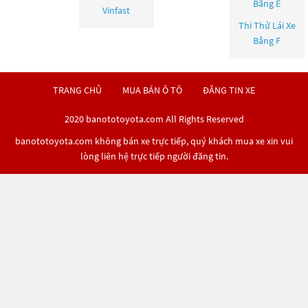
Bằng E
Vinfast
Thi Thử Lái Xe
Bằng F
TRANG CHỦ
MUA BÁN Ô TÔ
ĐĂNG TIN XE
2020 banototoyota.com All Rights Reserved
banototoyota.com không bán xe trực tiếp, quý khách mua xe xin vui
lòng liên hệ trực tiếp người đăng tin.