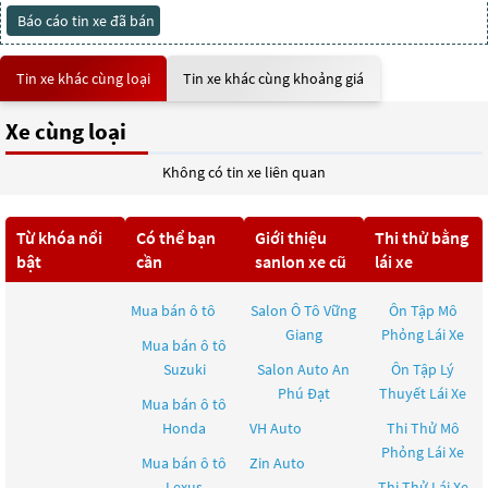
Báo cáo tin xe đã bán
Tin xe khác cùng loại
Tin xe khác cùng khoảng giá
Xe cùng loại
Không có tin xe liên quan
Từ khóa nổi
Có thể bạn
Giới thiệu
Thi thử bằng
bật
cần
sanlon xe cũ
lái xe
Mua bán ô tô
Salon Ô Tô Vững
Ôn Tập Mô
Giang
Phỏng Lái Xe
Mua bán ô tô
Suzuki
Salon Auto An
Ôn Tập Lý
Phú Đạt
Thuyết Lái Xe
Mua bán ô tô
Honda
VH Auto
Thi Thử Mô
Phỏng Lái Xe
Mua bán ô tô
Zin Auto
Lexus
Thi Thử Lái Xe