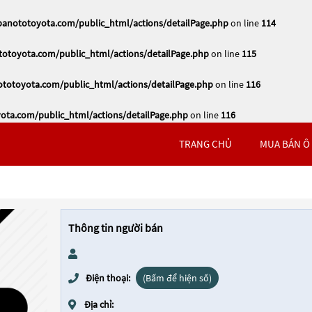
nototoyota.com/public_html/actions/detailPage.php
on line
114
toyota.com/public_html/actions/detailPage.php
on line
115
otoyota.com/public_html/actions/detailPage.php
on line
116
ta.com/public_html/actions/detailPage.php
on line
116
TRANG CHỦ
MUA BÁN Ô
Thông tin người bán
Điện thoại:
(Bấm để hiện số)
Địa chỉ: