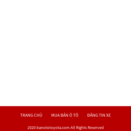
TRANG CHỦ
MUA BÁN Ô TÔ
ĐĂNG TIN XE
2020 banototoyota.com All Rights Reserved