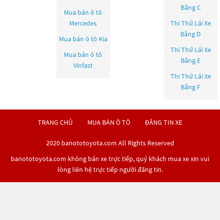
Bằng C
Mua bán ô tô
Mercedes
Thi Thử Lái Xe
Bằng D
Mua bán ô tô
Kia
Thi Thử Lái Xe
Mua bán ô tô
Bằng E
Vinfast
Thi Thử Lái Xe
Bằng F
TRANG CHỦ
MUA BÁN Ô TÔ
ĐĂNG TIN XE
2020 banototoyota.com All Rights Reserved
banototoyota.com không bán xe trực tiếp, quý khách mua xe xin vui
lòng liên hệ trực tiếp người đăng tin.