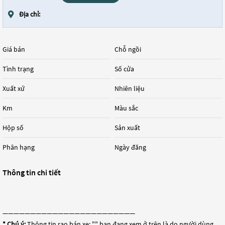
Địa chỉ:
Giá bán
Chỗ ngồi
Tình trạng
Số cửa
Xuất xứ
Nhiên liệu
Km
Màu sắc
Hộp số
Sản xuất
Phân hạng
Ngày đăng
Thông tin chi tiết
————————————————————————
* Chú ý:
Thông tin rao bán xe: "
" bạn đang xem ở trên là do người dùng