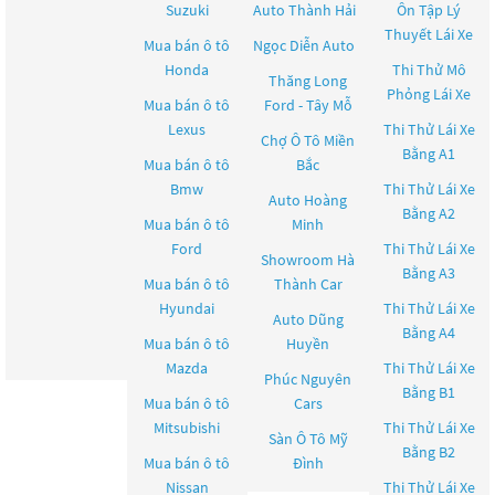
Suzuki
Auto Thành Hải
Ôn Tập Lý
Thuyết Lái Xe
Mua bán ô tô
Ngọc Diễn Auto
Honda
Thi Thử Mô
Thăng Long
Phỏng Lái Xe
Mua bán ô tô
Ford - Tây Mỗ
Lexus
Thi Thử Lái Xe
Chợ Ô Tô Miền
Bằng A1
Mua bán ô tô
Bắc
Bmw
Thi Thử Lái Xe
Auto Hoàng
Bằng A2
Mua bán ô tô
Minh
Ford
Thi Thử Lái Xe
Showroom Hà
Bằng A3
Mua bán ô tô
Thành Car
Hyundai
Thi Thử Lái Xe
Auto Dũng
Bằng A4
Mua bán ô tô
Huyền
Mazda
Thi Thử Lái Xe
Phúc Nguyên
Bằng B1
Mua bán ô tô
Cars
Mitsubishi
Thi Thử Lái Xe
Sàn Ô Tô Mỹ
Bằng B2
Mua bán ô tô
Đình
Nissan
Thi Thử Lái Xe