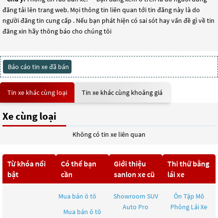
đăng tải lên trang web. Mọi thông tin liên quan tới tin đăng này là do
người đăng tin cung cấp . Nếu bạn phát hiện có sai sót hay vấn đề gì về tin
đăng xin hãy thông báo cho chúng tôi
Báo cáo tin xe đã bán
Tin xe khác cùng loại
Tin xe khác cùng khoảng giá
Xe cùng loại
Không có tin xe liên quan
Từ khóa nổi
Có thể bạn
Giới thiệu
Thi thử bằng
bật
cần
sanlon xe cũ
lái xe
Mua bán ô tô
Showroom SUV
Ôn Tập Mô
Auto Pro
Phỏng Lái Xe
Mua bán ô tô