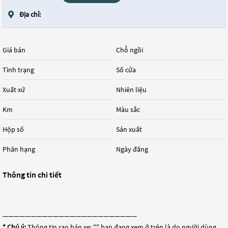
Địa chỉ:
Giá bán
Chỗ ngồi
Tình trạng
Số cửa
Xuất xứ
Nhiên liệu
Km
Màu sắc
Hộp số
Sản xuất
Phân hạng
Ngày đăng
Thông tin chi tiết
————————————————————————
* Chú ý:
Thông tin rao bán xe: "
" bạn đang xem ở trên là do người dùng