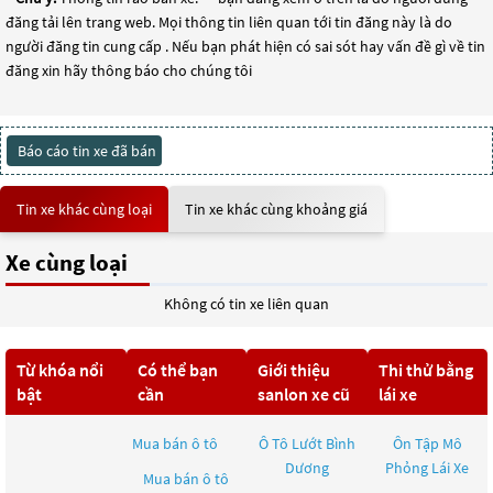
đăng tải lên trang web. Mọi thông tin liên quan tới tin đăng này là do
người đăng tin cung cấp . Nếu bạn phát hiện có sai sót hay vấn đề gì về tin
đăng xin hãy thông báo cho chúng tôi
Báo cáo tin xe đã bán
Tin xe khác cùng loại
Tin xe khác cùng khoảng giá
Xe cùng loại
Không có tin xe liên quan
Từ khóa nổi
Có thể bạn
Giới thiệu
Thi thử bằng
bật
cần
sanlon xe cũ
lái xe
Mua bán ô tô
Ô Tô Lướt Bình
Ôn Tập Mô
Dương
Phỏng Lái Xe
Mua bán ô tô