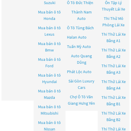
Suzuki
Ô Tô Đức Thiện
Ôn Tập Lý
Thuyết Lái Xe
Mua bán ô tô
Thành Nam
Honda
Auto
Thi Thử Mô
Phỏng Lái Xe
Mua bán ô tô
Ô Tô Tùng Bách
Lexus
Thi Thử Lái Xe
Halan Auto
Bằng A1
Mua bán ô tô
Tuấn Mỳ Auto
Bmw
Thi Thử Lái Xe
Auto Quang
Bằng A2
Mua bán ô tô
Dũng
Ford
Thi Thử Lái Xe
Phát Lộc Auto
Bằng A3
Mua bán ô tô
Sài Gòn Luxury
Hyundai
Thi Thử Lái Xe
Cars
Bằng A4
Mua bán ô tô
Chợ Ô Tô Văn
Mazda
Thi Thử Lái Xe
Giang Hưng Yên
Bằng B1
Mua bán ô tô
Mitsubishi
Thi Thử Lái Xe
Bằng B2
Mua bán ô tô
Nissan
Thi Thử Lái Xe