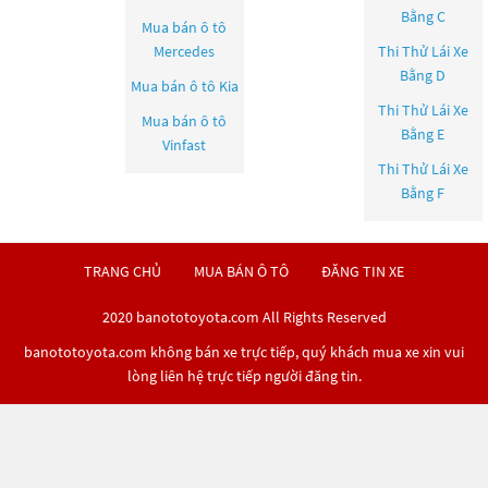
Bằng C
Mua bán ô tô
Mercedes
Thi Thử Lái Xe
Bằng D
Mua bán ô tô
Kia
Thi Thử Lái Xe
Mua bán ô tô
Bằng E
Vinfast
Thi Thử Lái Xe
Bằng F
TRANG CHỦ
MUA BÁN Ô TÔ
ĐĂNG TIN XE
2020 banototoyota.com All Rights Reserved
banototoyota.com không bán xe trực tiếp, quý khách mua xe xin vui
lòng liên hệ trực tiếp người đăng tin.