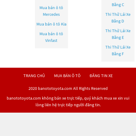
Bằng C
Mua bán ô tô
Mercedes
Thi Thử Lái Xe
Bằng D
Mua bán ô tô
Kia
Thi Thử Lái Xe
Mua bán ô tô
Bằng E
Vinfast
Thi Thử Lái Xe
Bằng F
TRANG CHỦ
MUA BÁN Ô TÔ
ĐĂNG TIN XE
2020 banototoyota.com All Rights Reserved
banototoyota.com không bán xe trực tiếp, quý khách mua xe xin vui
lòng liên hệ trực tiếp người đăng tin.