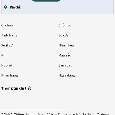
Địa chỉ:
Giá bán
Chỗ ngồi
Tình trạng
Số cửa
Xuất xứ
Nhiên liệu
Km
Màu sắc
Hộp số
Sản xuất
Phân hạng
Ngày đăng
Thông tin chi tiết
————————————————————————
* Chú ý:
Thông tin rao bán xe: "
" bạn đang xem ở trên là do người dùng