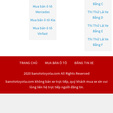
Bằng C
Mua bán ô tô
Mercedes
Thi Thử Lái Xe
Bằng D
Mua bán ô tô
Kia
Thi Thử Lái Xe
Mua bán ô tô
Bằng E
Vinfast
Thi Thử Lái Xe
Bằng F
TRANG CHỦ
MUA BÁN Ô TÔ
ĐĂNG TIN XE
2020 banototoyota.com All Rights Reserved
banototoyota.com không bán xe trực tiếp, quý khách mua xe xin vui
lòng liên hệ trực tiếp người đăng tin.