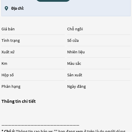
Địa chỉ:
Giá bán
Chỗ ngồi
Tình trạng
Số cửa
Xuất xứ
Nhiên liệu
Km
Màu sắc
Hộp số
Sản xuất
Phân hạng
Ngày đăng
Thông tin chi tiết
————————————————————————
* Chú ý:
Thông tin rao bán xe: "
" bạn đang xem ở trên là do người dùng