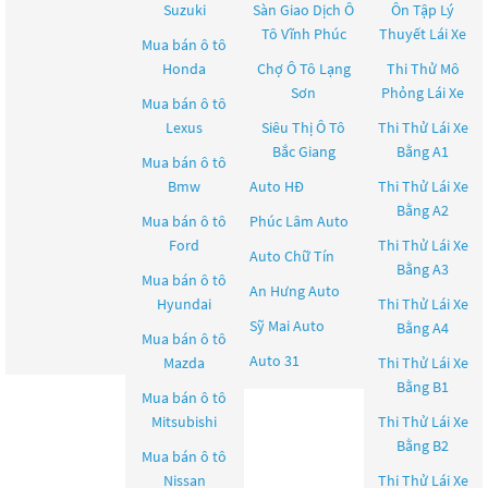
Suzuki
Sàn Giao Dịch Ô
Ôn Tập Lý
Tô Vĩnh Phúc
Thuyết Lái Xe
Mua bán ô tô
Honda
Chợ Ô Tô Lạng
Thi Thử Mô
Sơn
Phỏng Lái Xe
Mua bán ô tô
Lexus
Siêu Thị Ô Tô
Thi Thử Lái Xe
Bắc Giang
Bằng A1
Mua bán ô tô
Bmw
Auto HĐ
Thi Thử Lái Xe
Bằng A2
Mua bán ô tô
Phúc Lâm Auto
Ford
Thi Thử Lái Xe
Auto Chữ Tín
Bằng A3
Mua bán ô tô
An Hưng Auto
Hyundai
Thi Thử Lái Xe
Sỹ Mai Auto
Bằng A4
Mua bán ô tô
Auto 31
Mazda
Thi Thử Lái Xe
Bằng B1
Mua bán ô tô
Mitsubishi
Thi Thử Lái Xe
Bằng B2
Mua bán ô tô
Nissan
Thi Thử Lái Xe