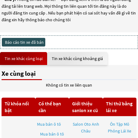
đăng tải lên trang web. Mọi thông tin liên quan tới tin đăng này là do
người đăng tin cung cấp . Nếu bạn phát hiện có sai sót hay vấn đề gì về tin
đăng xin hãy thông báo cho chúng tôi
Báo cáo tin xe đã bán
Tin xe khác cùng loại
Tin xe khác cùng khoảng giá
Xe cùng loại
Không có tin xe liên quan
Từ khóa nổi
Có thể bạn
Giới thiệu
Thi thử bằng
bật
cần
sanlon xe cũ
lái xe
Mua bán ô tô
Salon Oto Anh
Ôn Tập Mô
Châu
Phỏng Lái Xe
Mua bán ô tô