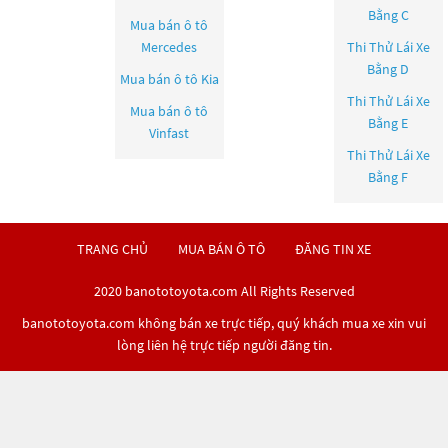
Bằng C
Mua bán ô tô
Mercedes
Thi Thử Lái Xe
Bằng D
Mua bán ô tô
Kia
Thi Thử Lái Xe
Mua bán ô tô
Bằng E
Vinfast
Thi Thử Lái Xe
Bằng F
TRANG CHỦ
MUA BÁN Ô TÔ
ĐĂNG TIN XE
2020 banototoyota.com All Rights Reserved
banototoyota.com không bán xe trực tiếp, quý khách mua xe xin vui
lòng liên hệ trực tiếp người đăng tin.