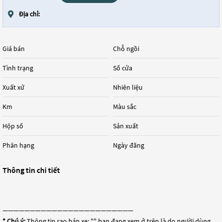
Địa chỉ:
Giá bán
Chỗ ngồi
Tình trạng
Số cửa
Xuất xứ
Nhiên liệu
Km
Màu sắc
Hộp số
Sản xuất
Phân hạng
Ngày đăng
Thông tin chi tiết
————————————————————————
* Chú ý:
Thông tin rao bán xe: "
" bạn đang xem ở trên là do người dùng