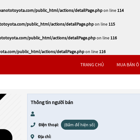
nototoyota.com/public_html/actions/detailPage.php
on line
114
toyota.com/public_html/actions/detailPage.php
on line
115
otoyota.com/public_html/actions/detailPage.php
on line
116
ta.com/public_html/actions/detailPage.php
on line
116
TRANG CHỦ
MUA BÁN Ô
Thông tin người bán
Điện thoại:
(Bấm để hiện số)
Địa chỉ: