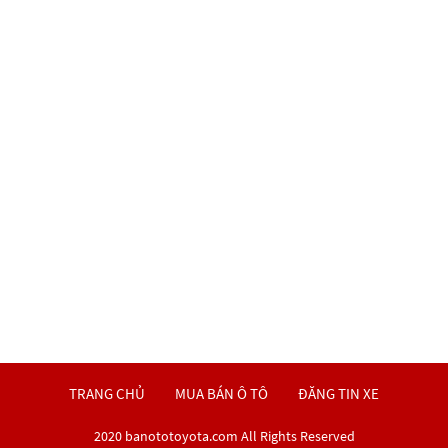
TRANG CHỦ
MUA BÁN Ô TÔ
ĐĂNG TIN XE
2020 banototoyota.com All Rights Reserved