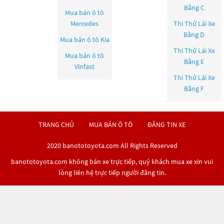
Bằng C
Mua bán ô tô
Mercedes
Thi Thử Lái Xe
Bằng D
Mua bán ô tô
Kia
Thi Thử Lái Xe
Mua bán ô tô
Bằng E
Vinfast
Thi Thử Lái Xe
Bằng F
TRANG CHỦ
MUA BÁN Ô TÔ
ĐĂNG TIN XE
2020 banototoyota.com All Rights Reserved
banototoyota.com không bán xe trực tiếp, quý khách mua xe xin vui
lòng liên hệ trực tiếp người đăng tin.