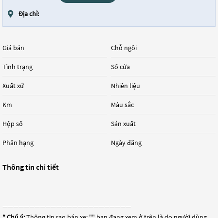
Địa chỉ:
Giá bán
Chỗ ngồi
Tình trạng
Số cửa
Xuất xứ
Nhiên liệu
Km
Màu sắc
Hộp số
Sản xuất
Phân hạng
Ngày đăng
Thông tin chi tiết
————————————————————————
* Chú ý:
Thông tin rao bán xe: "
" bạn đang xem ở trên là do người dùng