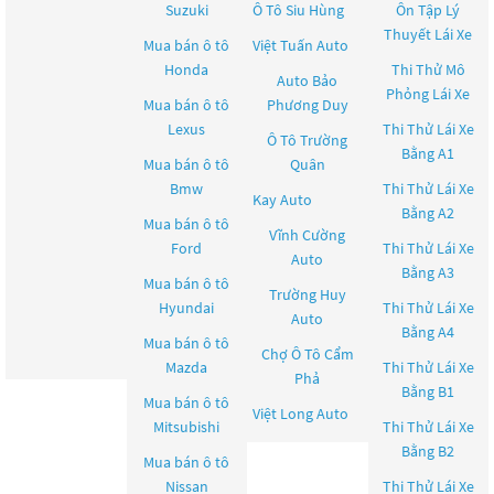
Suzuki
Ô Tô Siu Hùng
Ôn Tập Lý
Thuyết Lái Xe
Mua bán ô tô
Việt Tuấn Auto
Honda
Thi Thử Mô
Auto Bảo
Phỏng Lái Xe
Mua bán ô tô
Phương Duy
Lexus
Thi Thử Lái Xe
Ô Tô Trường
Bằng A1
Mua bán ô tô
Quân
Bmw
Thi Thử Lái Xe
Kay Auto
Bằng A2
Mua bán ô tô
Vĩnh Cường
Ford
Thi Thử Lái Xe
Auto
Bằng A3
Mua bán ô tô
Trường Huy
Hyundai
Thi Thử Lái Xe
Auto
Bằng A4
Mua bán ô tô
Chợ Ô Tô Cẩm
Mazda
Thi Thử Lái Xe
Phả
Bằng B1
Mua bán ô tô
Việt Long Auto
Mitsubishi
Thi Thử Lái Xe
Bằng B2
Mua bán ô tô
Nissan
Thi Thử Lái Xe