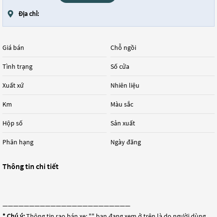
Địa chỉ:
Giá bán
Chỗ ngồi
Tình trạng
Số cửa
Xuất xứ
Nhiên liệu
Km
Màu sắc
Hộp số
Sản xuất
Phân hạng
Ngày đăng
Thông tin chi tiết
————————————————————————
* Chú ý:
Thông tin rao bán xe: "
" bạn đang xem ở trên là do người dùng