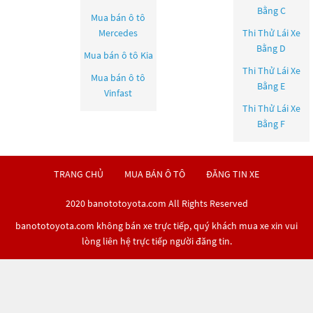
Bằng C
Mua bán ô tô
Mercedes
Thi Thử Lái Xe
Bằng D
Mua bán ô tô
Kia
Thi Thử Lái Xe
Mua bán ô tô
Bằng E
Vinfast
Thi Thử Lái Xe
Bằng F
TRANG CHỦ
MUA BÁN Ô TÔ
ĐĂNG TIN XE
2020 banototoyota.com All Rights Reserved
banototoyota.com không bán xe trực tiếp, quý khách mua xe xin vui
lòng liên hệ trực tiếp người đăng tin.