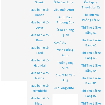
Suzuki
Ô Tô Siu Hùng
Ôn Tập Lý
Thuyết Lái Xe
Mua bán ô tô
Việt Tuấn Auto
Honda
Thi Thử Mô
Auto Bảo
Phỏng Lái Xe
Mua bán ô tô
Phương Duy
Lexus
Thi Thử Lái Xe
Ô Tô Trường
Bằng A1
Mua bán ô tô
Quân
Bmw
Thi Thử Lái Xe
Kay Auto
Bằng A2
Mua bán ô tô
Vĩnh Cường
Ford
Thi Thử Lái Xe
Auto
Bằng A3
Mua bán ô tô
Trường Huy
Hyundai
Thi Thử Lái Xe
Auto
Bằng A4
Mua bán ô tô
Chợ Ô Tô Cẩm
Mazda
Thi Thử Lái Xe
Phả
Bằng B1
Mua bán ô tô
Việt Long Auto
Mitsubishi
Thi Thử Lái Xe
Bằng B2
Mua bán ô tô
Nissan
Thi Thử Lái Xe