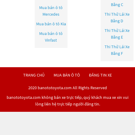
Bằng C
Mua bán ô tô
Mercedes
Thi Thử Lái Xe
Bằng D
Mua bán ô tô
Kia
Thi Thử Lái Xe
Mua bán ô tô
Bằng E
Vinfast
Thi Thử Lái Xe
Bằng F
TRANG CHỦ
MUA BÁN Ô TÔ
ĐĂNG TIN XE
2020 banototoyota.com All Rights Reserved
banototoyota.com không bán xe trực tiếp, quý khách mua xe xin vui
lòng liên hệ trực tiếp người đăng tin.