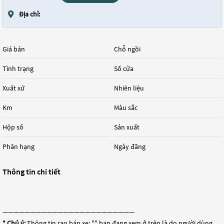
Địa chỉ:
Giá bán
Chỗ ngồi
Tình trạng
Số cửa
Xuất xứ
Nhiên liệu
Km
Màu sắc
Hộp số
Sản xuất
Phân hạng
Ngày đăng
Thông tin chi tiết
————————————————————————
* Chú ý:
Thông tin rao bán xe: "
" bạn đang xem ở trên là do người dùng