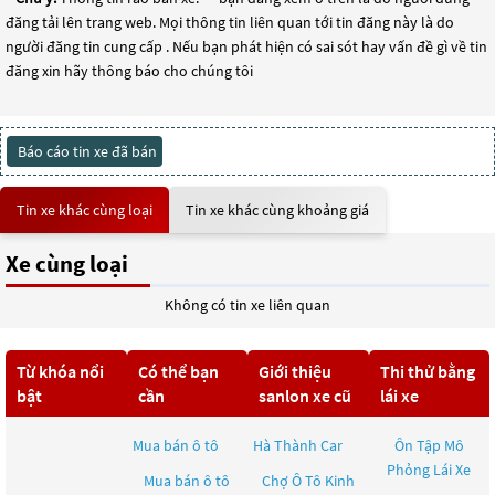
đăng tải lên trang web. Mọi thông tin liên quan tới tin đăng này là do
người đăng tin cung cấp . Nếu bạn phát hiện có sai sót hay vấn đề gì về tin
đăng xin hãy thông báo cho chúng tôi
Báo cáo tin xe đã bán
Tin xe khác cùng loại
Tin xe khác cùng khoảng giá
Xe cùng loại
Không có tin xe liên quan
Từ khóa nổi
Có thể bạn
Giới thiệu
Thi thử bằng
bật
cần
sanlon xe cũ
lái xe
Mua bán ô tô
Hà Thành Car
Ôn Tập Mô
Phỏng Lái Xe
Mua bán ô tô
Chợ Ô Tô Kinh