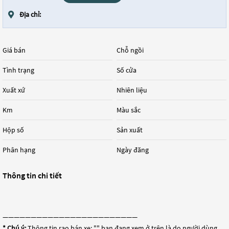
Địa chỉ:
Giá bán
Chỗ ngồi
Tình trạng
Số cửa
Xuất xứ
Nhiên liệu
Km
Màu sắc
Hộp số
Sản xuất
Phân hạng
Ngày đăng
Thông tin chi tiết
————————————————————————
* Chú ý:
Thông tin rao bán xe: "
" bạn đang xem ở trên là do người dùng