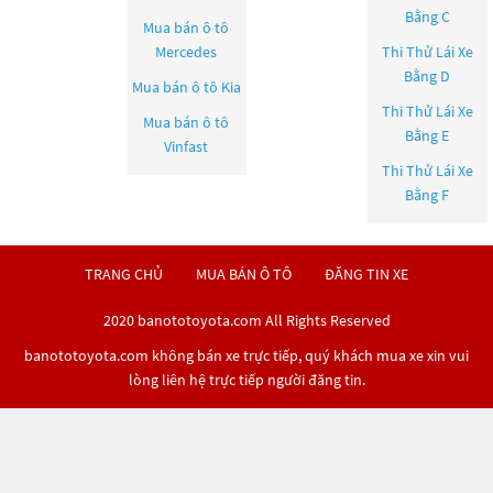
Bằng C
Mua bán ô tô
Mercedes
Thi Thử Lái Xe
Bằng D
Mua bán ô tô
Kia
Thi Thử Lái Xe
Mua bán ô tô
Bằng E
Vinfast
Thi Thử Lái Xe
Bằng F
TRANG CHỦ
MUA BÁN Ô TÔ
ĐĂNG TIN XE
2020 banototoyota.com All Rights Reserved
banototoyota.com không bán xe trực tiếp, quý khách mua xe xin vui
lòng liên hệ trực tiếp người đăng tin.