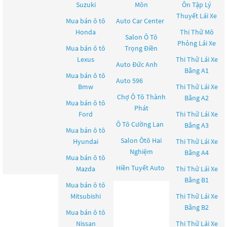
Suzuki
Môn
Ôn Tập Lý
Thuyết Lái Xe
Mua bán ô tô
Auto Car Center
Honda
Thi Thử Mô
Salon Ô Tô
Phỏng Lái Xe
Mua bán ô tô
Trọng Điền
Lexus
Thi Thử Lái Xe
Auto Đức Anh
Bằng A1
Mua bán ô tô
Auto 596
Bmw
Thi Thử Lái Xe
Chợ Ô Tô Thành
Bằng A2
Mua bán ô tô
Phát
Ford
Thi Thử Lái Xe
Ô Tô Cường Lan
Bằng A3
Mua bán ô tô
Salon Ôtô Hai
Hyundai
Thi Thử Lái Xe
Nghiệm
Bằng A4
Mua bán ô tô
Hiền Tuyết Auto
Mazda
Thi Thử Lái Xe
Bằng B1
Mua bán ô tô
Mitsubishi
Thi Thử Lái Xe
Bằng B2
Mua bán ô tô
Nissan
Thi Thử Lái Xe