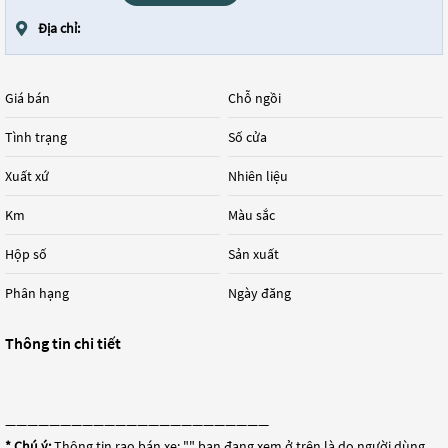
Địa chỉ:
Giá bán
Chỗ ngồi
Tình trạng
Số cửa
Xuất xứ
Nhiên liệu
Km
Màu sắc
Hộp số
Sản xuất
Phân hạng
Ngày đăng
Thông tin chi tiết
————————————————————————
* Chú ý:
Thông tin rao bán xe: "
" bạn đang xem ở trên là do người dùng