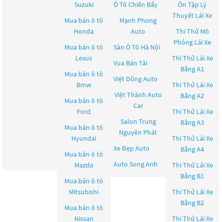
Suzuki
Ô Tô Chiến Bẩy
Ôn Tập Lý
Thuyết Lái Xe
Mua bán ô tô
Mạnh Phong
Honda
Auto
Thi Thử Mô
Phỏng Lái Xe
Mua bán ô tô
Sàn Ô Tô Hà Nội
Lexus
Thi Thử Lái Xe
Vua Bán Tải
Bằng A1
Mua bán ô tô
Việt Dũng Auto
Bmw
Thi Thử Lái Xe
Việt Thành Auto
Bằng A2
Mua bán ô tô
Car
Ford
Thi Thử Lái Xe
Salon Trung
Bằng A3
Mua bán ô tô
Nguyên Phát
Hyundai
Thi Thử Lái Xe
Xe Đẹp Auto
Bằng A4
Mua bán ô tô
Auto Song Anh
Mazda
Thi Thử Lái Xe
Bằng B1
Mua bán ô tô
Mitsubishi
Thi Thử Lái Xe
Bằng B2
Mua bán ô tô
Nissan
Thi Thử Lái Xe