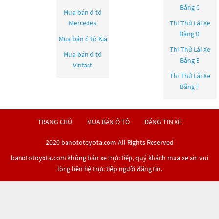
Bằng C
Mua bán ô tô
Mercedes
Thi Thử Lái Xe
Bằng D
Mua bán ô tô
Kia
Thi Thử Lái Xe
Mua bán ô tô
Bằng E
Vinfast
Thi Thử Lái Xe
Bằng F
TRANG CHỦ
MUA BÁN Ô TÔ
ĐĂNG TIN XE
2020 banototoyota.com All Rights Reserved
banototoyota.com không bán xe trực tiếp, quý khách mua xe xin vui
lòng liên hệ trực tiếp người đăng tin.