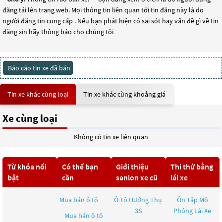
đăng tải lên trang web. Mọi thông tin liên quan tới tin đăng này là do
người đăng tin cung cấp . Nếu bạn phát hiện có sai sót hay vấn đề gì về tin
đăng xin hãy thông báo cho chúng tôi
Báo cáo tin xe đã bán
Tin xe khác cùng loại
Tin xe khác cùng khoảng giá
Xe cùng loại
Không có tin xe liên quan
Từ khóa nổi
Có thể bạn
Giới thiệu
Thi thử bằng
bật
cần
sanlon xe cũ
lái xe
Mua bán ô tô
Ô Tô Hưởng Thụ
Ôn Tập Mô
3S
Phỏng Lái Xe
Mua bán ô tô