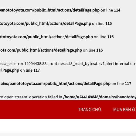
nototoyota.com/public_html/actions/detailPage.php
on line
114
toyota.com/public_html/actions/detailPage.php
on line
115
otoyota.com/public_html/actions/detailPage.php
on line
116
ta.com/public_html/actions/detailPage.php
on line
116
ssages: error:14094438:SSL routines:ssl3_read_bytes:tlsv1 alert internal err
ilPage.php
on line
117
ins/banototoyota.com/public_html/actions/detailPage.php
on line
117
to open stream: operation failed in
/home/u244149848/domains/banototoyo
TRANG CHỦ
MUA BÁN Ô