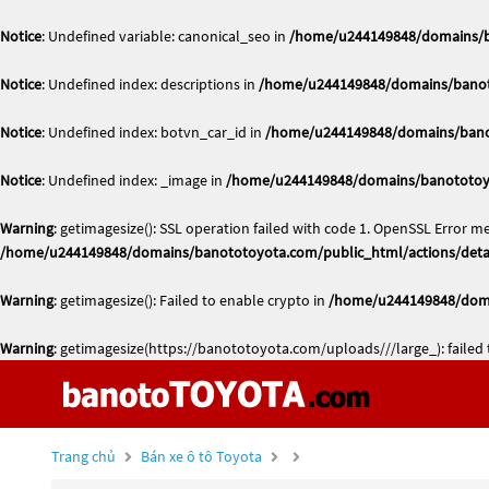
Notice
: Undefined variable: canonical_seo in
/home/u244149848/domains/ba
Notice
: Undefined index: descriptions in
/home/u244149848/domains/banoto
Notice
: Undefined index: botvn_car_id in
/home/u244149848/domains/banot
Notice
: Undefined index: _image in
/home/u244149848/domains/banototoyo
Warning
: getimagesize(): SSL operation failed with code 1. OpenSSL Error me
/home/u244149848/domains/banototoyota.com/public_html/actions/deta
Warning
: getimagesize(): Failed to enable crypto in
/home/u244149848/doma
Warning
: getimagesize(https://banototoyota.com/uploads///large_): failed 
Trang chủ
Bán xe ô tô Toyota