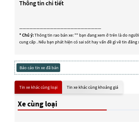
Thông tin chi tiết
————————————————————————
* Chú ý:
Thông tin rao bán xe: "
" bạn đang xem ở trên là do người 
cung cấp . Nếu bạn phát hiện có sai sót hay vấn đề gì về tin đăng
Báo cáo tin xe đã bán
Tin xe khác cùng loại
Tin xe khác cùng khoảng giá
Xe cùng loại