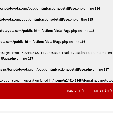
nototoyota.com/public_html/actions/detailPage.php
on line
114
toyota.com/public_html/actions/detailPage.php
on line
115
otoyota.com/public_html/actions/detailPage.php
on line
116
ta.com/public_html/actions/detailPage.php
on line
116
ssages: error:14094438:SSL routines:ssl3_read_bytes:tlsv1 alert internal err
ilPage.php
on line
117
ins/banototoyota.com/public_html/actions/detailPage.php
on line
117
to open stream: operation failed in
/home/u244149848/domains/banototoyo
TRANG CHỦ
MUA BÁN Ô