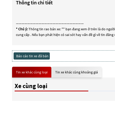
Thông tin chi tiết
————————————————————————
* Chú ý:
Thông tin rao bán xe: "
" bạn đang xem ở trên là do người 
cung cấp . Nếu bạn phát hiện có sai sót hay vấn đề gì về tin đăng
Báo cáo tin xe đã bán
Tin xe khác cùng loại
Tin xe khác cùng khoảng giá
Xe cùng loại