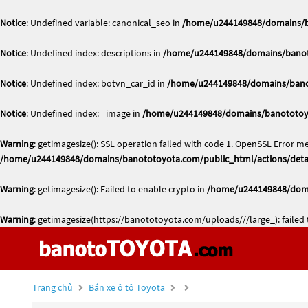
Notice
: Undefined variable: canonical_seo in
/home/u244149848/domains/ba
Notice
: Undefined index: descriptions in
/home/u244149848/domains/banoto
Notice
: Undefined index: botvn_car_id in
/home/u244149848/domains/banot
Notice
: Undefined index: _image in
/home/u244149848/domains/banototoyo
Warning
: getimagesize(): SSL operation failed with code 1. OpenSSL Error me
/home/u244149848/domains/banototoyota.com/public_html/actions/deta
Warning
: getimagesize(): Failed to enable crypto in
/home/u244149848/doma
Warning
: getimagesize(https://banototoyota.com/uploads///large_): failed 
Trang chủ
Bán xe ô tô Toyota