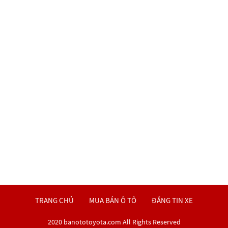
TRANG CHỦ
MUA BÁN Ô TÔ
ĐĂNG TIN XE
2020 banototoyota.com All Rights Reserved