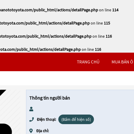
nototoyota.com/public_html/actions/detailPage.php
on line
114
toyota.com/public_html/actions/detailPage.php
on line
115
otoyota.com/public_html/actions/detailPage.php
on line
116
ta.com/public_html/actions/detailPage.php
on line
116
TRANG CHỦ
MUA BÁN Ô
Thông tin người bán
Điện thoại:
(Bấm để hiện số)
Địa chỉ: