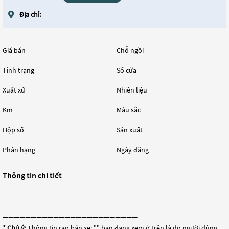
Địa chỉ:
Giá bán
Chỗ ngồi
Tình trạng
Số cửa
Xuất xứ
Nhiên liệu
Km
Màu sắc
Hộp số
Sản xuất
Phân hạng
Ngày đăng
Thông tin chi tiết
————————————————————————
* Chú ý:
Thông tin rao bán xe: "
" bạn đang xem ở trên là do người dùng