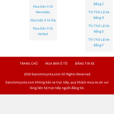
Bằng C
Mua bán ô tô
Mercedes
Thi Thử Lái Xe
Bằng D
Mua bán ô tô
Kia
Thi Thử Lái Xe
Mua bán ô tô
Bằng E
Vinfast
Thi Thử Lái Xe
Bằng F
TRANG CHỦ
MUA BÁN Ô TÔ
ĐĂNG TIN XE
2020 banototoyota.com All Rights Reserved
banototoyota.com không bán xe trực tiếp, quý khách mua xe xin vui
lòng liên hệ trực tiếp người đăng tin.