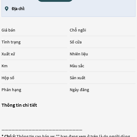
Địa chỉ:
Giá bán
Chỗ ngồi
Tình trạng
Số cửa
Xuất xứ
Nhiên liệu
Km
Màu sắc
Hộp số
Sản xuất
Phân hạng
Ngày đăng
Thông tin chi tiết
————————————————————————
* Chú ý:
Thông tin rao bán xe: "
" bạn đang xem ở trên là do người dùng