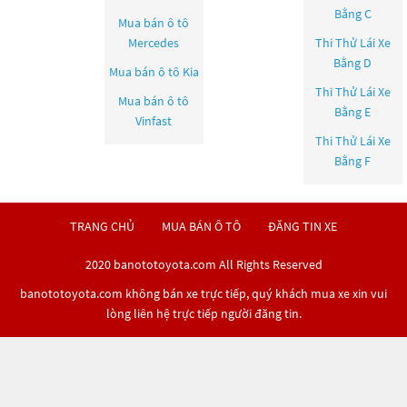
Bằng C
Mua bán ô tô
Mercedes
Thi Thử Lái Xe
Bằng D
Mua bán ô tô
Kia
Thi Thử Lái Xe
Mua bán ô tô
Bằng E
Vinfast
Thi Thử Lái Xe
Bằng F
TRANG CHỦ
MUA BÁN Ô TÔ
ĐĂNG TIN XE
2020 banototoyota.com All Rights Reserved
banototoyota.com không bán xe trực tiếp, quý khách mua xe xin vui
lòng liên hệ trực tiếp người đăng tin.