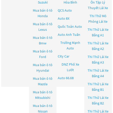
Suzuki
Hòa Bình
Ôn Tập Lý
Thuyết Lái Xe
Mua bán ô tô
QCS Auto
Honda
Thi Thử Mô
Auto 8X
Phỏng Lái Xe
Mua bán ô tô
Quốc Toản Auto
Lexus
Thi Thử Lái Xe
Auto Anh Tuấn
Bằng A1
Mua bán ô tô
Trường Mạnh
Bmw
Thi Thử Lái Xe
Auto
Bằng A2
Mua bán ô tô
City Car
Ford
Thi Thử Lái Xe
Bằng A3
DNZ Phố Xe
Mua bán ô tô
Lướt
Hyundai
Thi Thử Lái Xe
Bằng A4
Auto 66.68
Mua bán ô tô
Mazda
Thi Thử Lái Xe
Bằng B1
Mua bán ô tô
Mitsubishi
Thi Thử Lái Xe
Bằng B2
Mua bán ô tô
Nissan
Thi Thử Lái Xe