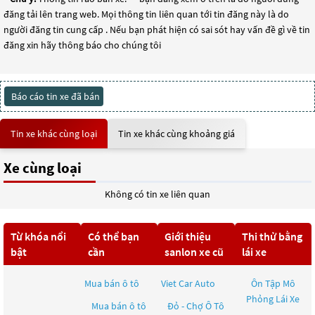
đăng tải lên trang web. Mọi thông tin liên quan tới tin đăng này là do
người đăng tin cung cấp . Nếu bạn phát hiện có sai sót hay vấn đề gì về tin
đăng xin hãy thông báo cho chúng tôi
Báo cáo tin xe đã bán
Tin xe khác cùng loại
Tin xe khác cùng khoảng giá
Xe cùng loại
Không có tin xe liên quan
Từ khóa nổi
Có thể bạn
Giới thiệu
Thi thử bằng
bật
cần
sanlon xe cũ
lái xe
Mua bán ô tô
Viet Car Auto
Ôn Tập Mô
Phỏng Lái Xe
Mua bán ô tô
Đỏ - Chợ Ô Tô