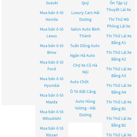
Suzuki
Quý
Ôn Tập Lý
Thuyết Lái Xe
Mua bán ô tô
Luxury Cars Hải
Honda
Dương
Thi Thử Mô
Phỏng Lái Xe
Mua bán ô tô
Salon Auto Bình
Lexus
Thành
Thi Thử Lái Xe
Bằng A1
Mua bán ô tô
Tuấn Dũng Auto
Bmw
Thi Thử Lái Xe
Ngân Hà Auto
Bằng A2
Mua bán ô tô
Chợ Xe Cũ Hà
Ford
Thi Thử Lái Xe
Nội
Bằng A3
Mua bán ô tô
Auto Chốt
Hyundai
Thi Thử Lái Xe
Ô Tô Đất Cảng
Bằng A4
Mua bán ô tô
Auto Hùng
Mazda
Thi Thử Lái Xe
Vương - Hải
Bằng B1
Mua bán ô tô
Dương
Mitsubishi
Thi Thử Lái Xe
Bằng B2
Mua bán ô tô
Nissan
Thi Thử Lái Xe