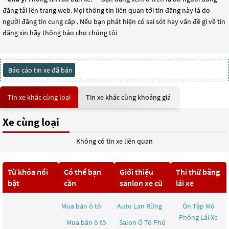
đăng tải lên trang web. Mọi thông tin liên quan tới tin đăng này là do
người đăng tin cung cấp . Nếu bạn phát hiện có sai sót hay vấn đề gì về tin
đăng xin hãy thông báo cho chúng tôi
Báo cáo tin xe đã bán
Tin xe khác cùng loại
Tin xe khác cùng khoảng giá
Xe cùng loại
Không có tin xe liên quan
Từ khóa nổi
Có thể bạn
Giới thiệu
Thi thử bằng
bật
cần
sanlon xe cũ
lái xe
Mua bán ô tô
Auto Lan Rừng
Ôn Tập Mô
Phỏng Lái Xe
Mua bán ô tô
Salon Ô Tô Phú