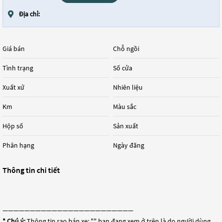
Địa chỉ:
Giá bán
Chỗ ngồi
Tình trạng
Số cửa
Xuất xứ
Nhiên liệu
Km
Màu sắc
Hộp số
Sản xuất
Phân hạng
Ngày đăng
Thông tin chi tiết
————————————————————————
* Chú ý:
Thông tin rao bán xe: "
" bạn đang xem ở trên là do người dùng