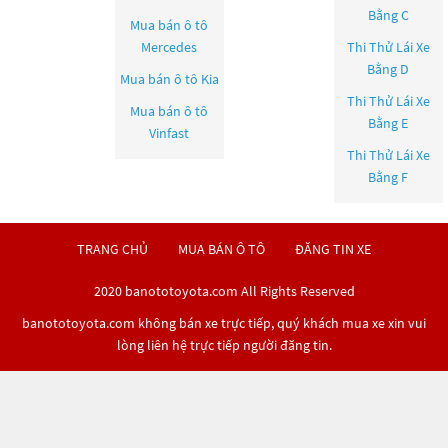
Bằng C
Mua bán ô tô
Mercedes
Thi Thử Lái Xe
Bằng D
Mua bán ô tô
Kia
Thi Thử Lái Xe
Mua bán ô tô
Bằng E
Vinfast
Thi Thử Lái Xe
Bằng F
TRANG CHỦ
MUA BÁN Ô TÔ
ĐĂNG TIN XE
2020 banototoyota.com All Rights Reserved
banototoyota.com không bán xe trực tiếp, quý khách mua xe xin vui
lòng liên hệ trực tiếp người đăng tin.