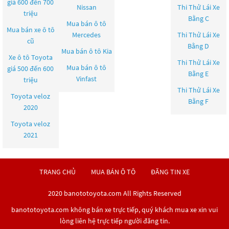
giá 600 đến 700
Nissan
Thi Thử Lái Xe
triệu
Bằng C
Mua bán ô tô
Mua bán xe ô tô
Mercedes
Thi Thử Lái Xe
cũ
Bằng D
Mua bán ô tô
Kia
Xe ô tô Toyota
Thi Thử Lái Xe
Mua bán ô tô
giá 500 đến 600
Bằng E
Vinfast
triệu
Thi Thử Lái Xe
Toyota veloz
Bằng F
2020
Toyota veloz
2021
TRANG CHỦ
MUA BÁN Ô TÔ
ĐĂNG TIN XE
2020 banototoyota.com All Rights Reserved
banototoyota.com không bán xe trực tiếp, quý khách mua xe xin vui
lòng liên hệ trực tiếp người đăng tin.