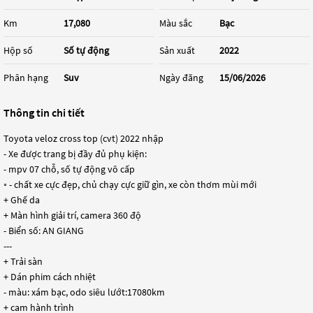
Km
17,080
Màu sắc
Bạc
Hộp số
Số tự động
Sản xuất
2022
Phân hạng
Suv
Ngày đăng
15/06/2026
Thông tin chi tiết
Toyota veloz cross top (cvt) 2022 nhập
- Xe được trang bị đầy đủ phụ kiện:
- mpv 07 chỗ, số tự động vô cấp
◦ - chất xe cực đẹp, chủ chạy cực giữ gìn, xe còn thơm mùi mới
+ Ghế da
+ Màn hình giải trí, camera 360 độ
- Biển số: AN GIANG
---
+ Trải sàn
+ Dán phim cách nhiệt
- màu: xám bạc, odo siêu lướt:17080km
+ cam hành trình