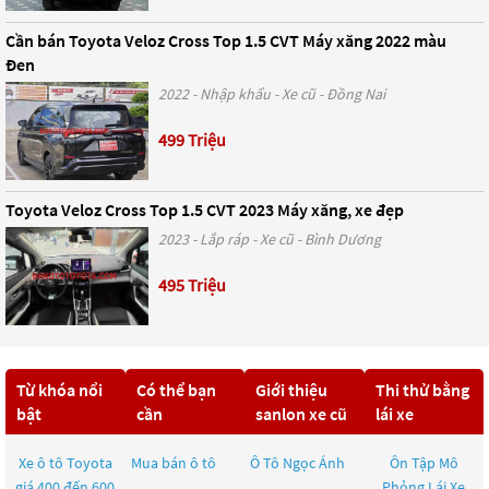
Cần bán Toyota Veloz Cross Top 1.5 CVT Máy xăng 2022 màu
Đen
2022 - Nhập khẩu - Xe cũ - Đồng Nai
499 Triệu
Toyota Veloz Cross Top 1.5 CVT 2023 Máy xăng, xe đẹp
2023 - Lắp ráp - Xe cũ - Bình Dương
495 Triệu
Từ khóa nổi
Có thể bạn
Giới thiệu
Thi thử bằng
bật
cần
sanlon xe cũ
lái xe
Xe ô tô Toyota
Mua bán ô tô
Ô Tô Ngọc Ánh
Ôn Tập Mô
giá 400 đến 600
Phỏng Lái Xe