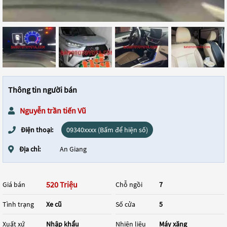
Thông tin người bán
Nguyễn trần tiến Vũ
Điện thoại:
09340xxxx (Bấm để hiện số)
Địa chỉ:
An Giang
520 Triệu
Giá bán
Chỗ ngồi
7
Tình trạng
Xe cũ
Số cửa
5
Xuất xứ
Nhập khẩu
Nhiên liệu
Máy xăng