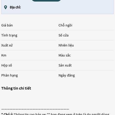
Địa chỉ:
Giá bán
Chỗ ngồi
Tình trạng
Số cửa
Xuất xứ
Nhiên liệu
Km
Màu sắc
Hộp số
Sản xuất
Phân hạng
Ngày đăng
Thông tin chi tiết
————————————————————————
* Chú ý:
Thông tin rao bán xe: "
" bạn đang xem ở trên là do người dùng