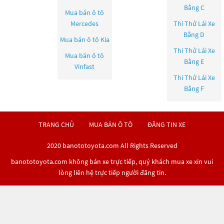
Bằng C
Mua bán ô tô
Mercedes
Thi Thử Lái Xe
Bằng D
Mua bán ô tô
Kia
Thi Thử Lái Xe
Mua bán ô tô
Bằng E
Vinfast
Thi Thử Lái Xe
Bằng F
TRANG CHỦ
MUA BÁN Ô TÔ
ĐĂNG TIN XE
2020 banototoyota.com All Rights Reserved
banototoyota.com không bán xe trực tiếp, quý khách mua xe xin vui
lòng liên hệ trực tiếp người đăng tin.