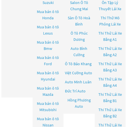
Suzuki
Salon Ô Tô
Ôn Tập Lý
Chung Mai
Thuyết Lái Xe
Mua bán ô tô
Honda
Sàn Ô Tô Hoà
Thi Thử Mô
Bình
Phỏng Lái Xe
Mua bán ô tô
Lexus
Ô Tô Phúc
Thi Thử Lái Xe
Dương
Bằng A1
Mua bán ô tô
Bmw
Auto Bình
Thi Thử Lái Xe
Cường
Bằng A2
Mua bán ô tô
Ford
Ô Tô Bảo Khang
Thi Thử Lái Xe
Bằng A3
Mua bán ô tô
Việt Cường Auto
Hyundai
Thi Thử Lái Xe
Auto Minh Luân
Bằng A4
Mua bán ô tô
Đức Trí Auto
Mazda
Thi Thử Lái Xe
Hồng Phương
Bằng B1
Mua bán ô tô
Auto
Mitsubishi
Thi Thử Lái Xe
Bằng B2
Mua bán ô tô
Nissan
Thi Thử Lái Xe