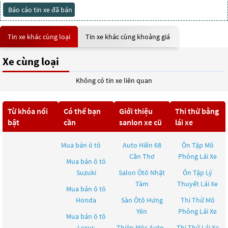
Báo cáo tin xe đã bán
Tin xe khác cùng loại
Tin xe khác cùng khoảng giá
Xe cùng loại
Không có tin xe liên quan
Từ khóa nổi
Có thể bạn
Giới thiệu
Thi thử bằng
bật
cần
sanlon xe cũ
lái xe
Mua bán ô tô
Auto Hiền 68
Ôn Tập Mô
Cần Thơ
Phỏng Lái Xe
Mua bán ô tô
Suzuki
Salon Ôtô Nhật
Ôn Tập Lý
Tâm
Thuyết Lái Xe
Mua bán ô tô
Honda
Sàn Ôtô Hưng
Thi Thử Mô
Yên
Phỏng Lái Xe
Mua bán ô tô
Lexus
Thiên Mộc Auto
Thi Thử Lái Xe