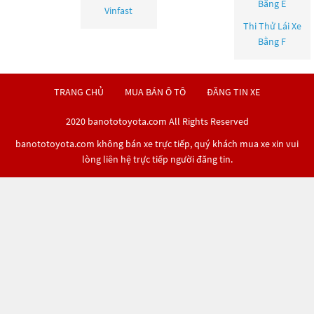
Bằng E
Vinfast
Thi Thử Lái Xe
Bằng F
TRANG CHỦ
MUA BÁN Ô TÔ
ĐĂNG TIN XE
2020 banototoyota.com All Rights Reserved
banototoyota.com không bán xe trực tiếp, quý khách mua xe xin vui
lòng liên hệ trực tiếp người đăng tin.