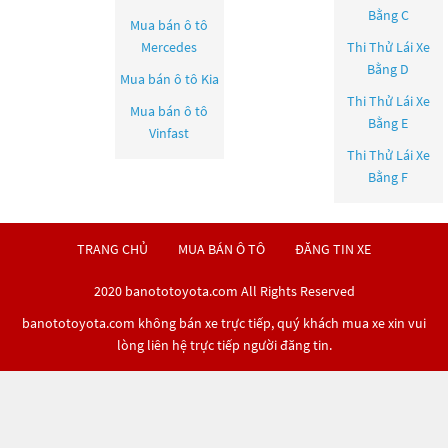
Bằng C
Mua bán ô tô
Mercedes
Thi Thử Lái Xe
Bằng D
Mua bán ô tô
Kia
Thi Thử Lái Xe
Mua bán ô tô
Bằng E
Vinfast
Thi Thử Lái Xe
Bằng F
TRANG CHỦ
MUA BÁN Ô TÔ
ĐĂNG TIN XE
2020 banototoyota.com All Rights Reserved
banototoyota.com không bán xe trực tiếp, quý khách mua xe xin vui
lòng liên hệ trực tiếp người đăng tin.