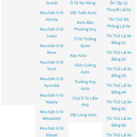
Suzuki
Ô Tô Siu Hùng
Ôn Tập Lý
Thuyết Lái Xe
Mua bán ô tô
Việt Tuấn Auto
Honda
Thi Thử Mô
Auto Bảo
Phỏng Lái Xe
Mua bán ô tô
Phương Duy
Lexus
Thi Thử Lái Xe
Ô Tô Trường
Bằng A1
Mua bán ô tô
Quân
Bmw
Thi Thử Lái Xe
Kay Auto
Bằng A2
Mua bán ô tô
Vĩnh Cường
Ford
Thi Thử Lái Xe
Auto
Bằng A3
Mua bán ô tô
Trường Huy
Hyundai
Thi Thử Lái Xe
Auto
Bằng A4
Mua bán ô tô
Chợ Ô Tô Cẩm
Mazda
Thi Thử Lái Xe
Phả
Bằng B1
Mua bán ô tô
Việt Long Auto
Mitsubishi
Thi Thử Lái Xe
Bằng B2
Mua bán ô tô
Nissan
Thi Thử Lái Xe