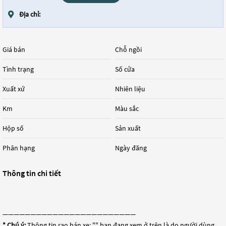
Địa chỉ:
Giá bán
Chỗ ngồi
Tình trạng
Số cửa
Xuất xứ
Nhiên liệu
Km
Màu sắc
Hộp số
Sản xuất
Phân hạng
Ngày đăng
Thông tin chi tiết
————————————————————————
* Chú ý:
Thông tin rao bán xe: "
" bạn đang xem ở trên là do người dùng