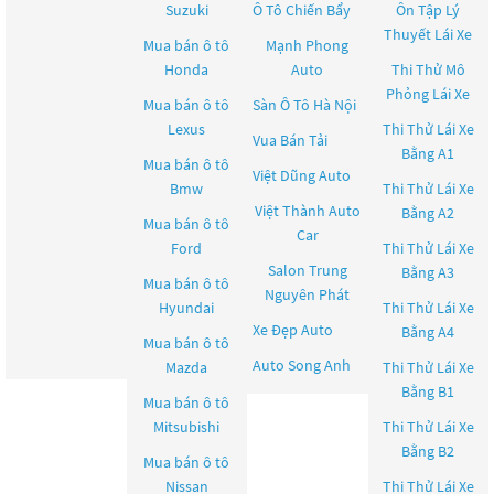
Suzuki
Ô Tô Chiến Bẩy
Ôn Tập Lý
Thuyết Lái Xe
Mua bán ô tô
Mạnh Phong
Honda
Auto
Thi Thử Mô
Phỏng Lái Xe
Mua bán ô tô
Sàn Ô Tô Hà Nội
Lexus
Thi Thử Lái Xe
Vua Bán Tải
Bằng A1
Mua bán ô tô
Việt Dũng Auto
Bmw
Thi Thử Lái Xe
Việt Thành Auto
Bằng A2
Mua bán ô tô
Car
Ford
Thi Thử Lái Xe
Salon Trung
Bằng A3
Mua bán ô tô
Nguyên Phát
Hyundai
Thi Thử Lái Xe
Xe Đẹp Auto
Bằng A4
Mua bán ô tô
Auto Song Anh
Mazda
Thi Thử Lái Xe
Bằng B1
Mua bán ô tô
Mitsubishi
Thi Thử Lái Xe
Bằng B2
Mua bán ô tô
Nissan
Thi Thử Lái Xe