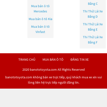
Bằng C
Mua bán ô tô
Mercedes
Thi Thử Lái Xe
Bằng D
Mua bán ô tô
Kia
Thi Thử Lái Xe
Mua bán ô tô
Bằng E
Vinfast
Thi Thử Lái Xe
Bằng F
TRANG CHỦ
MUA BÁN Ô TÔ
ĐĂNG TIN XE
2020 banototoyota.com All Rights Reserved
banototoyota.com không bán xe trực tiếp, quý khách mua xe xin vui
lòng liên hệ trực tiếp người đăng tin.