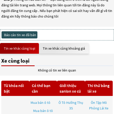
đăng tải lên trang web. Mọi thông tin liên quan tới tin đăng này là do
người đăng tin cung cấp . Nếu bạn phát hiện có sai sót hay vấn đề gì về tin
đăng xin hãy thông báo cho chúng tôi
Báo cáo tin xe đã bán
Tin xe khác cùng loại
Tin xe khác cùng khoảng giá
Xe cùng loại
Không có tin xe liên quan
Từ khóa nổi
Có thể bạn
Giới thiệu
Thi thử bằng
bật
cần
sanlon xe cũ
lái xe
Mua bán ô tô
Ô Tô Hưởng Thụ
Ôn Tập Mô
3S
Phỏng Lái Xe
Mua bán ô tô