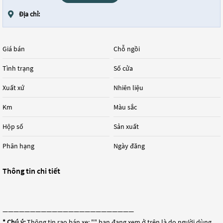
Địa chỉ:
Giá bán
Chỗ ngồi
Tình trạng
Số cửa
Xuất xứ
Nhiên liệu
Km
Màu sắc
Hộp số
Sản xuất
Phân hạng
Ngày đăng
Thông tin chi tiết
————————————————————————
* Chú ý:
Thông tin rao bán xe: "
" bạn đang xem ở trên là do người dùng