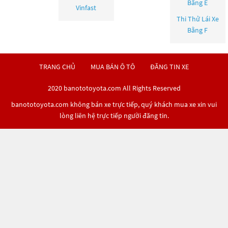
Bằng E
Vinfast
Thi Thử Lái Xe
Bằng F
TRANG CHỦ
MUA BÁN Ô TÔ
ĐĂNG TIN XE
2020 banototoyota.com All Rights Reserved
banototoyota.com không bán xe trực tiếp, quý khách mua xe xin vui
lòng liên hệ trực tiếp người đăng tin.