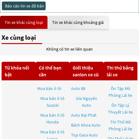
Báo cáo tin xe đã bán
Tin xe khác cùng loại
Tin xe khác cùng khoảng giá
Xe cùng loại
Không có tin xe liên quan
Từ khóa nổi
Có thể bạn
Giới thiệu
Thi thử bằng
bật
cần
sanlon xe cũ
lái xe
Mua bán ô tô
Auto 88
Ôn Tập Mô
Phỏng Lái Xe
Mua bán ô tô
Gia Nguyên
Suzuki
Auto
Ôn Tập Lý
Thuyết Lái Xe
Mua bán ô tô
Auto Đại Phát
Honda
Thi Thử Mô
Bách Khoa Auto
Phỏng Lái Xe
Mua bán ô tô
Top Gara Auto
Lexus
Thi Thử Lái Xe