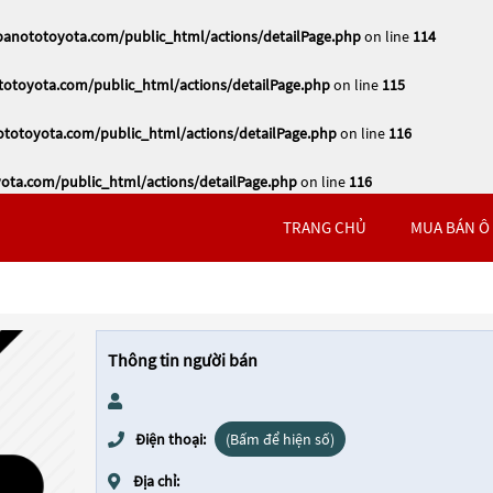
nototoyota.com/public_html/actions/detailPage.php
on line
114
toyota.com/public_html/actions/detailPage.php
on line
115
otoyota.com/public_html/actions/detailPage.php
on line
116
ta.com/public_html/actions/detailPage.php
on line
116
TRANG CHỦ
MUA BÁN Ô
Thông tin người bán
Điện thoại:
(Bấm để hiện số)
Địa chỉ: