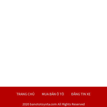
TRANG CHỦ
MUA BÁN Ô TÔ
ĐĂNG TIN XE
2020 banototoyota.com All Rights Reserved