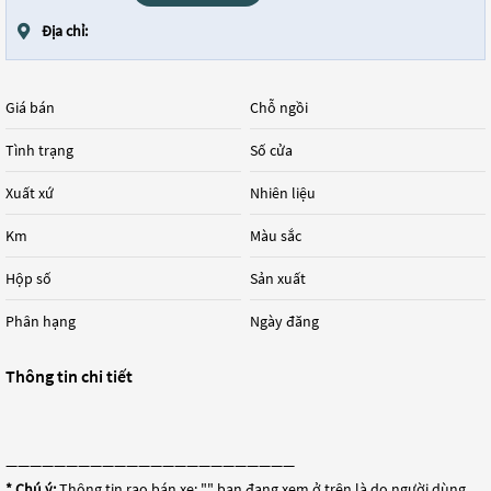
Địa chỉ:
Giá bán
Chỗ ngồi
Tình trạng
Số cửa
Xuất xứ
Nhiên liệu
Km
Màu sắc
Hộp số
Sản xuất
Phân hạng
Ngày đăng
Thông tin chi tiết
————————————————————————
* Chú ý:
Thông tin rao bán xe: "
" bạn đang xem ở trên là do người dùng