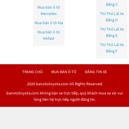
Bằng C
Mua bán ô tô
Mercedes
Thi Thử Lái Xe
Bằng D
Mua bán ô tô
Kia
Thi Thử Lái Xe
Mua bán ô tô
Bằng E
Vinfast
Thi Thử Lái Xe
Bằng F
TRANG CHỦ
MUA BÁN Ô TÔ
ĐĂNG TIN XE
2020 banototoyota.com All Rights Reserved
banototoyota.com không bán xe trực tiếp, quý khách mua xe xin vui
lòng liên hệ trực tiếp người đăng tin.