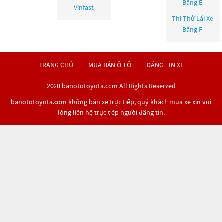
Bằng E
Vinfast
Thi Thử Lái Xe
Bằng F
TRANG CHỦ
MUA BÁN Ô TÔ
ĐĂNG TIN XE
2020 banototoyota.com All Rights Reserved
banototoyota.com không bán xe trực tiếp, quý khách mua xe xin vui
lòng liên hệ trực tiếp người đăng tin.