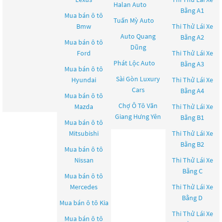
Halan Auto
Bằng A1
Mua bán ô tô
Tuấn Mỳ Auto
Bmw
Thi Thử Lái Xe
Auto Quang
Bằng A2
Mua bán ô tô
Dũng
Ford
Thi Thử Lái Xe
Phát Lộc Auto
Bằng A3
Mua bán ô tô
Sài Gòn Luxury
Hyundai
Thi Thử Lái Xe
Cars
Bằng A4
Mua bán ô tô
Chợ Ô Tô Văn
Mazda
Thi Thử Lái Xe
Giang Hưng Yên
Bằng B1
Mua bán ô tô
Mitsubishi
Thi Thử Lái Xe
Bằng B2
Mua bán ô tô
Nissan
Thi Thử Lái Xe
Bằng C
Mua bán ô tô
Mercedes
Thi Thử Lái Xe
Bằng D
Mua bán ô tô
Kia
Thi Thử Lái Xe
Mua bán ô tô