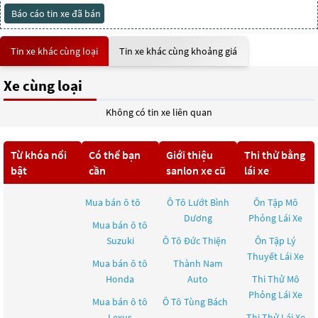
Báo cáo tin xe đã bán
Tin xe khác cùng loại
Tin xe khác cùng khoảng giá
Xe cùng loại
Không có tin xe liên quan
Từ khóa nổi
Có thể bạn
Giới thiệu
Thi thử bằng
bật
cần
sanlon xe cũ
lái xe
Mua bán ô tô
Ô Tô Lướt Bình
Ôn Tập Mô
Dương
Phỏng Lái Xe
Mua bán ô tô
Suzuki
Ô Tô Đức Thiện
Ôn Tập Lý
Thuyết Lái Xe
Mua bán ô tô
Thành Nam
Honda
Auto
Thi Thử Mô
Phỏng Lái Xe
Mua bán ô tô
Ô Tô Tùng Bách
Lexus
Thi Thử Lái Xe