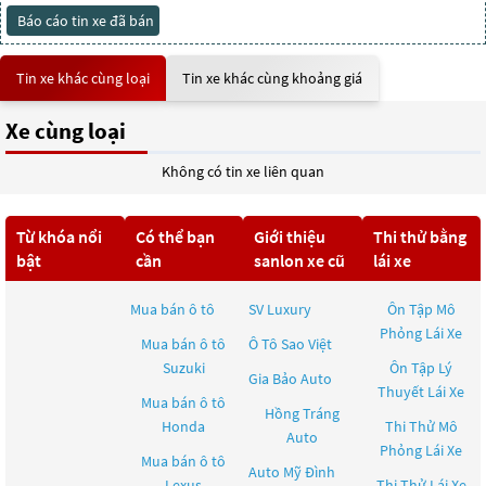
Báo cáo tin xe đã bán
Tin xe khác cùng loại
Tin xe khác cùng khoảng giá
Xe cùng loại
Không có tin xe liên quan
Từ khóa nổi
Có thể bạn
Giới thiệu
Thi thử bằng
bật
cần
sanlon xe cũ
lái xe
Mua bán ô tô
SV Luxury
Ôn Tập Mô
Phỏng Lái Xe
Mua bán ô tô
Ô Tô Sao Việt
Suzuki
Ôn Tập Lý
Gia Bảo Auto
Thuyết Lái Xe
Mua bán ô tô
Hồng Tráng
Honda
Thi Thử Mô
Auto
Phỏng Lái Xe
Mua bán ô tô
Auto Mỹ Đình
Lexus
Thi Thử Lái Xe