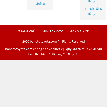
Bằng E
Vinfast
Thi Thử Lái Xe
Bằng F
TRANG CHỦ
MUA BÁN Ô TÔ
ĐĂNG TIN XE
2020 banototoyota.com All Rights Reserved
banototoyota.com không bán xe trực tiếp, quý khách mua xe xin vui
lòng liên hệ trực tiếp người đăng tin.