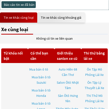
Báo cáo tin xe đã bán
Tin xe khác cùng loại
Tin xe khác cùng khoảng giá
Xe cùng loại
Không có tin xe liên quan
Từ khóa nổi
Có thể bạn
Giới thiệu
Thi thử bằng
bật
cần
sanlon xe cũ
lái xe
Mua bán ô tô
Auto Hiền 68
Ôn Tập Mô
Cần Thơ
Phỏng Lái Xe
Mua bán ô tô
Suzuki
Salon Ôtô Nhật
Ôn Tập Lý
Tâm
Thuyết Lái Xe
Mua bán ô tô
Honda
Sàn Ôtô Hưng
Thi Thử Mô
Yên
Phỏng Lái Xe
Mua bán ô tô
Lexus
Thiên Mộc Auto
Thi Thử Lái Xe