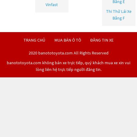
Bằng E
Vinfast
Thi Thử Lái Xe
Bằng F
TRANG CHỦ
MUA BÁN Ô TÔ
ĐĂNG TIN XE
2020 banototoyota.com All Rights Reserved
banototoyota.com không bán xe trực tiếp, quý khách mua xe xin vui
lòng liên hệ trực tiếp người đăng tin.