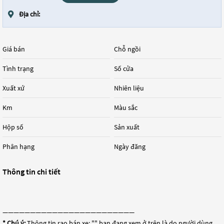
Địa chỉ:
Giá bán
Chỗ ngồi
Tình trạng
Số cửa
Xuất xứ
Nhiên liệu
Km
Màu sắc
Hộp số
Sản xuất
Phân hạng
Ngày đăng
Thông tin chi tiết
————————————————————————
* Chú ý:
Thông tin rao bán xe: "
" bạn đang xem ở trên là do người dùng