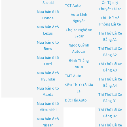
Suzuki
Ôn Tập Lý
TCT Auto
Thuyết Lái Xe
Mua bán ô tô
Auto Linh
Honda
Thi Thử Mô
Nguyên
Phỏng Lái Xe
Mua bán ô tô
Chợ Xe Nghệ An
Lexus
Thi Thử Lái Xe
37car
Bằng A1
Mua bán ô tô
Ngọc Quỳnh
Bmw
Thi Thử Lái Xe
Autocar
Bằng A2
Mua bán ô tô
Đinh Thắng
Ford
Thi Thử Lái Xe
Auto
Bằng A3
Mua bán ô tô
TMT Auto
Hyundai
Thi Thử Lái Xe
Siêu Thị Ô Tô Gia
Bằng A4
Mua bán ô tô
Lai
Mazda
Thi Thử Lái Xe
Đức Hải Auto
Bằng B1
Mua bán ô tô
Mitsubishi
Thi Thử Lái Xe
Bằng B2
Mua bán ô tô
Nissan
Thi Thử Lái Xe