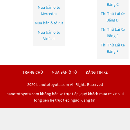
Bằng C
Mua bán ô tô
Mercedes
Thi Thử Lái Xe
Bằng D
Mua bán ô tô
Kia
Thi Thử Lái Xe
Mua bán ô tô
Bằng E
Vinfast
Thi Thử Lái Xe
Bằng F
TRANG CHỦ
MUA BÁN Ô TÔ
ĐĂNG TIN XE
2020 banototoyota.com All Rights Reserved
banototoyota.com không bán xe trực tiếp, quý khách mua xe xin vui
lòng liên hệ trực tiếp người đăng tin.