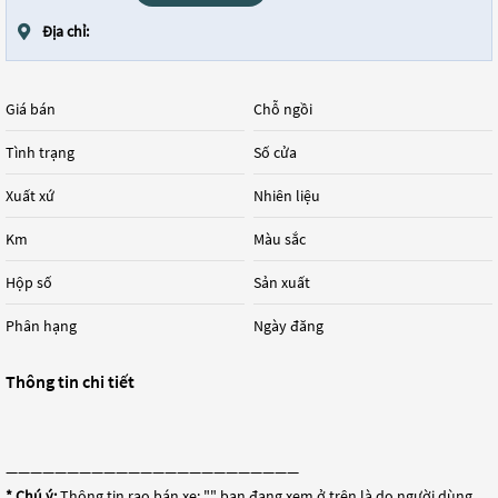
Địa chỉ:
Giá bán
Chỗ ngồi
Tình trạng
Số cửa
Xuất xứ
Nhiên liệu
Km
Màu sắc
Hộp số
Sản xuất
Phân hạng
Ngày đăng
Thông tin chi tiết
————————————————————————
* Chú ý:
Thông tin rao bán xe: "
" bạn đang xem ở trên là do người dùng