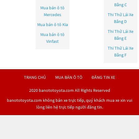
Bằng C
Mua bán ô tô
Mercedes
Thi Thử Lái Xe
Bằng D
Mua bán ô tô
Kia
Thi Thử Lái Xe
Mua bán ô tô
Bằng E
Vinfast
Thi Thử Lái Xe
Bằng F
TRANG CHỦ
MUA BÁN Ô TÔ
ĐĂNG TIN XE
2020 banototoyota.com All Rights Reserved
banototoyota.com không bán xe trực tiếp, quý khách mua xe xin vui
lòng liên hệ trực tiếp người đăng tin.